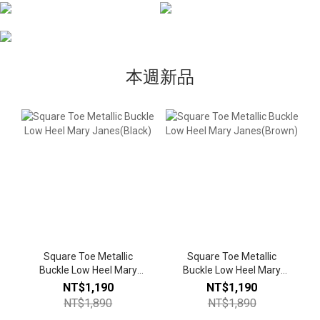
本週新品
Square Toe Metallic
Square Toe Metallic
Buckle Low Heel Mary
Buckle Low Heel Mary
Janes(Black)
Janes(Brown)
NT$1,190
NT$1,190
NT$1,890
NT$1,890