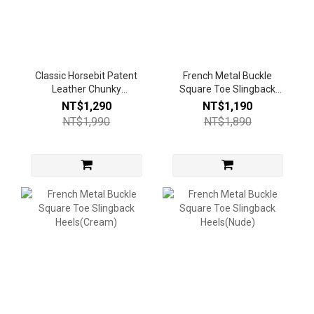
Classic Horsebit Patent
French Metal Buckle
Leather Chunky
Square Toe Slingback
Loafers(Gloss Black)
Heels(Black)
NT$1,290
NT$1,190
NT$1,990
NT$1,890