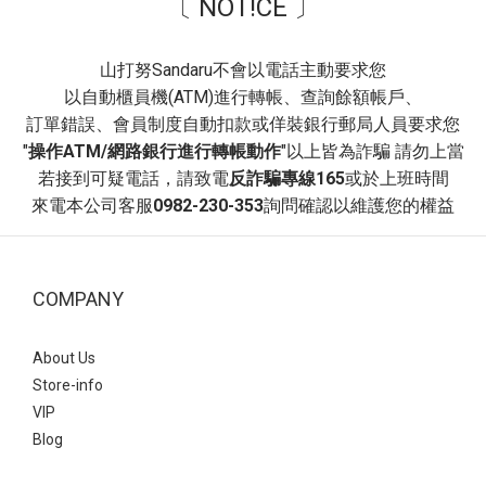
〔 NOT!CE 〕
營造溫柔層次感，打造「韓系減齡」風格。 推薦場合~ 校園穿搭、
日常通勤、休閒逛街。- 穿搭3：文青學院風~ 襪子與瑪莉珍鞋的組
合自帶「學生氣息」，能瞬間為穿搭注入活力與俏皮感。 白色泡泡
山打努Sandaru不會以電話主動要求您
袖洋裝，黑色的滾邊設計與腳上的黑色瑪莉珍鞋首尾呼應，讓整體
以自動櫃員機(ATM)進行轉帳、查詢餘額帳戶、
色系維持在簡潔的黑白配，顯得俐落又高級。 非常適合看展、書店
訂單錯誤、會員制度自動扣款或佯裝銀行郵局人員要求您
約會、或是日常課堂。即便服裝很簡單（如素色洋裝），只要鞋襪
"
操作ATM/網路銀行進行轉帳動作
"以上皆為詐騙 請勿上當
搭得好，穿搭完整度就會很高！ 瑪莉珍 復古交叉帶內增高瑪莉珍
若接到可疑電話，請致電
反詐騙專線165
或於上班時間
鞋- 平底瑪莉珍鞋：最實穿的日常首選方頭編織紋一字帶瑪莉珍鞋此
來電本公司客服
0982-230-353
詢問確認以維護您的權益
款相較於平滑皮革，編織設計多了一份手工質感與度假氛圍~ 以深
藍色格子襯衫搭配酒紅色平底瑪莉珍鞋，藍色與紅色是經典的對比
組合， 深色調的搭配讓撞色顯得內斂而不突兀，呈現出一種知性的
COMPANY
職場或日常休閒美感。 瑪莉珍 方頭編織紋一字帶瑪莉珍鞋- 這款鞋
子因其獨特的波點圖案與精緻的鎖釦，非常適合用來提升日常穿搭
的視覺層次 上身白色的法式袖襯衫搭配黑色花苞短裙，與鞋子的黑
About Us
色底色呼應，營造出輕盈且優雅的「法式少女感」。 Point：建議搭
Store-info
配一個與鞋子同色系的包包，能讓整體穿搭視覺更和諧，並凸顯鞋
VIP
子上的金色鎖釦作為整體的精緻點綴 瑪莉珍 拼接波點繫帶鎖釦瑪莉
Blog
珍鞋- 涼感網紗鞋熱潮來襲！引爆透視穿搭法式透膚網紗平底芭蕾鞋