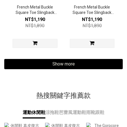
French Metal Buckle
French Metal Buckle
Square Toe Slingback
Square Toe Slingback
Heels(Cream)
Heels(Nude)
NT$1,190
NT$1,190
NT$1,890
NT$1,890
Show more
熱搜關鍵字推薦款
運動休閒鞋
涼拖鞋
芭蕾風運動鞋
雨靴
跟鞋