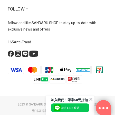
刷色寬鬆的牛仔褲輪廓與具備分量感的運動型瑪莉珍完美契合，營
FOLLOW +
造出一種不刻意打扮的「鬆弛感」 鮮紅色的瑪莉珍鞋，能瞬間點亮
整體視覺，展現強烈的個人風格。 瑪莉珍 真皮雙帶內增高瑪莉珍運
動鞋- 復古芭蕾魔鬼氈綁帶內增高運動鞋美式復古運動風→ 外觀看似
follow and like SANDARU SHOP to stay up-to-date with
平底，但隱藏的內增高設計能偷偷拉長小腿比例， 讓即便穿著容易
exclusive news and offers
顯矮的五分寬褲，也能保有修長的視覺效果。 瑪莉珍 復古芭蕾魔鬼
氈綁帶內增高運動鞋- 無論是機能運動瑪莉珍、厚底顯瘦瑪莉珍，還
165Anti-Fraud
是網紗透膚瑪莉珍，每一款都體現了時髦舒適的完美結合。 不用在
時尚與舒適之間二選一，搭配起來又超有型～ 現在就為你的鞋櫃添
上一雙吧！ Bestsellers 美鞋清單瑪莉珍 復古交叉帶內增高瑪莉珍鞋
NT$1790 NT$1090瑪莉珍 方頭編織紋一字帶瑪莉珍鞋 NT$1690
NT$999瑪莉珍 拼接波點繫帶鎖釦瑪莉珍鞋 NT$1690 NT$999瑪莉
珍 法式透膚網紗平底芭蕾鞋 NT$1690 NT$999瑪莉珍 鑽飾小花雙帶
輕量瑪莉珍鞋 NT$2190 NT$1490瑪莉珍 真皮雙帶內增高瑪莉珍運
動鞋 NT$2390 NT$1690瑪莉珍 復古芭蕾魔鬼氈綁帶內增高運動鞋
NT$2390 NT$1690瑪莉珍 拼接皮帶扣休閒瑪莉珍鞋 NT$1890
加入我們！即享50元折扣
2023 © SANDARU SHOP CO. LTD. ALL RIGHTS RESERVED.
NT$1190瑪莉珍 素面軟皮內增高瑪莉珍鞋 NT$1890 NT$1190
連結 LINE 帳號
豐裕草莓鞋店 / 統一編號：26058174