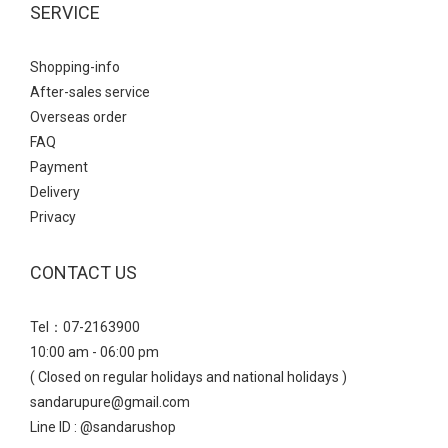
結合了今年大熱的Balletcore(芭蕾風)與透氣網紗設計，散發出一種
SERVICE
輕盈、慵懶且不失優雅的氣息。 仙氣少女風→ 選擇微透感的服裝與
鞋款的「網紗透膚」元素相呼應，營造視覺上的輕盈感 ~ 高腰A字
Shopping-info
剪裁搭配細皮帶，明確勾勒出腰線，讓平底鞋穿搭也能保有良好的
After-sales service
身材比例； 黑色裙子能完美壓住豹紋鞋的鮮豔感，讓整體視覺焦點
Overseas order
自然落在精緻的足部。 Point：也能搭配九分微喇叭牛仔褲，透膚網
FAQ
紗能中和牛仔褲的率性，露出的腳背線條會讓日常穿搭顯得更有女
Payment
人味。 瑪莉珍 法式透膚網紗平底芭蕾鞋- 輕量厚底：無痛增高穿出
Delivery
完美比例 雖然看起來有份量，但採用輕量化材質，能有效分散行走
Privacy
壓力，增高之餘也兼顧了長時穿著的舒適度鑽飾小花雙帶輕量瑪莉
珍鞋透過厚實的鞋底與精緻的閃鑽小花釦飾，在率性與優雅之間取
CONTACT US
得平衡，是極具存在感的造型單品。 甜酷少女風→ 白色蛋糕短裙與
鞋款的甜美元素呼應，同時利用裙長展現腿部比例。 襪子點綴是靈
Tel：07-2163900
魂所在，不僅能修飾小腿線條，更能強化復古學院的氛圍，讓黑色
10:00 am - 06:00 pm
厚底鞋視覺感不沉重。 瑪莉珍 鑽飾小花雙帶輕量瑪莉珍鞋 - 休閒鬆
( Closed on regular holidays and national holidays )
弛風正夯：機能瑪莉珍運動鞋真皮雙帶內增高瑪莉珍運動鞋結合了
sandarupure@gmail.com
「運動休閒」與「優雅瑪莉珍」的混血單品， 透過真皮與麂皮拼接
Line ID : @sandarushop
及豆豆防滑大底，營造出一種率性且具備機能感的時髦態度。 復古