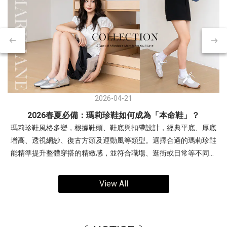
2026-04-21
2026春夏必備：瑪莉珍鞋如何成為「本命鞋」？
瑪莉珍鞋風格多變，根據鞋頭、鞋底與扣帶設計，經典平底、厚底
增高、透視網紗、復古方頭及運動風等類型。選擇合適的瑪莉珍鞋
能精準提升整體穿搭的精緻感，並符合職場、逛街或日常等不同場
合需求。- 交叉細帶瑪莉珍鞋：優雅與層次感兼具復古交叉帶內增高
瑪莉珍鞋穿搭1(左圖)：露肩連身裙，展現「輕熟優雅」感。搭配銀
View All
色帶有未來感與亮度，中和柔和色調，讓整體造型更有精神。 非常
適合周末約會、姊妹下午茶、參加時尚活動。穿搭2(右圖)：多層次
疊穿，以酒紅色交叉瑪莉珍鞋搭配淡黃色與白色。利用異材質疊穿