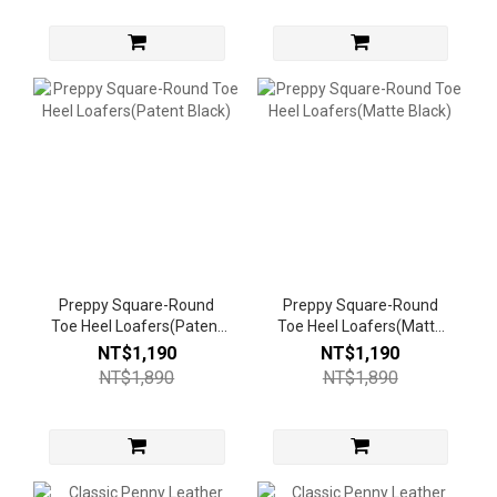
Preppy Square-Round
Preppy Square-Round
Toe Heel Loafers(Patent
Toe Heel Loafers(Matte
Black)
Black)
NT$1,190
NT$1,190
NT$1,890
NT$1,890