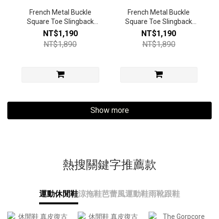
French Metal Buckle
French Metal Buckle
Square Toe Slingback
Square Toe Slingback
Heels(Cream)
Heels(Nude)
NT$1,190
NT$1,190
NT$1,890
NT$1,890
Show more
熱搜關鍵字推薦款
運動休閒鞋
涼拖鞋
芭蕾風運動鞋
雨靴
跟鞋