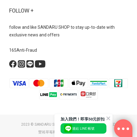
刷色寬鬆的牛仔褲輪廓與具備分量感的運動型瑪莉珍完美契合，營
FOLLOW +
造出一種不刻意打扮的「鬆弛感」 鮮紅色的瑪莉珍鞋，能瞬間點亮
整體視覺，展現強烈的個人風格。 瑪莉珍 真皮雙帶內增高瑪莉珍運
動鞋- 復古芭蕾魔鬼氈綁帶內增高運動鞋美式復古運動風→ 外觀看似
follow and like SANDARU SHOP to stay up-to-date with
平底，但隱藏的內增高設計能偷偷拉長小腿比例， 讓即便穿著容易
exclusive news and offers
顯矮的五分寬褲，也能保有修長的視覺效果。 瑪莉珍 復古芭蕾魔鬼
氈綁帶內增高運動鞋- 無論是機能運動瑪莉珍、厚底顯瘦瑪莉珍，還
165Anti-Fraud
是網紗透膚瑪莉珍，每一款都體現了時髦舒適的完美結合。 不用在
時尚與舒適之間二選一，搭配起來又超有型～ 現在就為你的鞋櫃添
上一雙吧！ Bestsellers 美鞋清單瑪莉珍 復古交叉帶內增高瑪莉珍鞋
NT$1790 NT$1090瑪莉珍 方頭編織紋一字帶瑪莉珍鞋 NT$1690
NT$999瑪莉珍 拼接波點繫帶鎖釦瑪莉珍鞋 NT$1690 NT$999瑪莉
珍 法式透膚網紗平底芭蕾鞋 NT$1690 NT$999瑪莉珍 鑽飾小花雙帶
輕量瑪莉珍鞋 NT$2190 NT$1490瑪莉珍 真皮雙帶內增高瑪莉珍運
動鞋 NT$2390 NT$1690瑪莉珍 復古芭蕾魔鬼氈綁帶內增高運動鞋
NT$2390 NT$1690瑪莉珍 拼接皮帶扣休閒瑪莉珍鞋 NT$1890
加入我們！即享50元折扣
2023 © SANDARU SHOP CO. LTD. ALL RIGHTS RESERVED.
NT$1190瑪莉珍 素面軟皮內增高瑪莉珍鞋 NT$1890 NT$1190
連結 LINE 帳號
豐裕草莓鞋店 / 統一編號：26058174