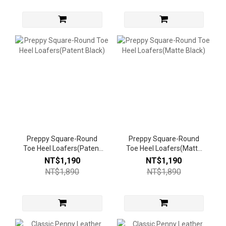
Preppy Square-Round
Preppy Square-Round
Toe Heel Loafers(Patent
Toe Heel Loafers(Matte
Black)
Black)
NT$1,190
NT$1,190
NT$1,890
NT$1,890