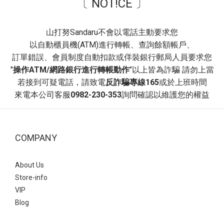
〔 NOT!CE 〕
營造溫柔層次感，打造「韓系減齡」風格。 推薦場合~ 校園穿搭、
日常通勤、休閒逛街。- 穿搭3：文青學院風~ 襪子與瑪莉珍鞋的組
合自帶「學生氣息」，能瞬間為穿搭注入活力與俏皮感。 白色泡泡
山打努Sandaru不會以電話主動要求您
袖洋裝，黑色的滾邊設計與腳上的黑色瑪莉珍鞋首尾呼應，讓整體
以自動櫃員機(ATM)進行轉帳、查詢餘額帳戶、
色系維持在簡潔的黑白配，顯得俐落又高級。 非常適合看展、書店
訂單錯誤、會員制度自動扣款或佯裝銀行郵局人員要求您
約會、或是日常課堂。即便服裝很簡單（如素色洋裝），只要鞋襪
"
操作ATM/網路銀行進行轉帳動作
"以上皆為詐騙 請勿上當
搭得好，穿搭完整度就會很高！ 瑪莉珍 復古交叉帶內增高瑪莉珍
若接到可疑電話，請致電
反詐騙專線165
或於上班時間
鞋- 平底瑪莉珍鞋：最實穿的日常首選方頭編織紋一字帶瑪莉珍鞋此
來電本公司客服
0982-230-353
詢問確認以維護您的權益
款相較於平滑皮革，編織設計多了一份手工質感與度假氛圍~ 以深
藍色格子襯衫搭配酒紅色平底瑪莉珍鞋，藍色與紅色是經典的對比
組合， 深色調的搭配讓撞色顯得內斂而不突兀，呈現出一種知性的
COMPANY
職場或日常休閒美感。 瑪莉珍 方頭編織紋一字帶瑪莉珍鞋- 這款鞋
子因其獨特的波點圖案與精緻的鎖釦，非常適合用來提升日常穿搭
的視覺層次 上身白色的法式袖襯衫搭配黑色花苞短裙，與鞋子的黑
About Us
色底色呼應，營造出輕盈且優雅的「法式少女感」。 Point：建議搭
Store-info
配一個與鞋子同色系的包包，能讓整體穿搭視覺更和諧，並凸顯鞋
VIP
子上的金色鎖釦作為整體的精緻點綴 瑪莉珍 拼接波點繫帶鎖釦瑪莉
Blog
珍鞋- 涼感網紗鞋熱潮來襲！引爆透視穿搭法式透膚網紗平底芭蕾鞋