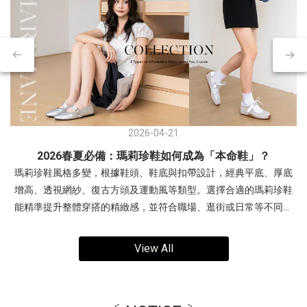
2026-04-21
2026春夏必備：瑪莉珍鞋如何成為「本命鞋」？
瑪莉珍鞋風格多變，根據鞋頭、鞋底與扣帶設計，經典平底、厚底
增高、透視網紗、復古方頭及運動風等類型。選擇合適的瑪莉珍鞋
能精準提升整體穿搭的精緻感，並符合職場、逛街或日常等不同場
合需求。- 交叉細帶瑪莉珍鞋：優雅與層次感兼具復古交叉帶內增高
瑪莉珍鞋穿搭1(左圖)：露肩連身裙，展現「輕熟優雅」感。搭配銀
View All
色帶有未來感與亮度，中和柔和色調，讓整體造型更有精神。 非常
適合周末約會、姊妹下午茶、參加時尚活動。穿搭2(右圖)：多層次
疊穿，以酒紅色交叉瑪莉珍鞋搭配淡黃色與白色。利用異材質疊穿