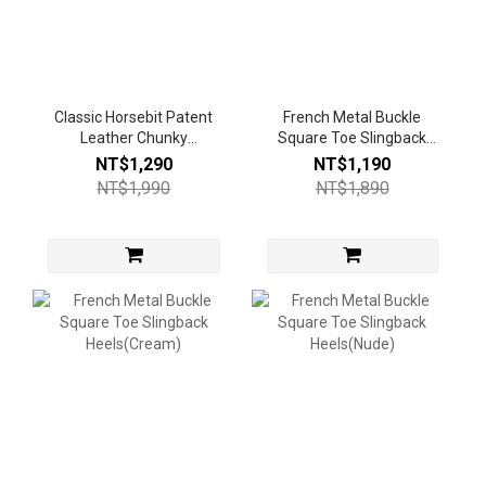
Classic Horsebit Patent
French Metal Buckle
Leather Chunky
Square Toe Slingback
Loafers(Gloss Black)
Heels(Black)
NT$1,290
NT$1,190
NT$1,990
NT$1,890