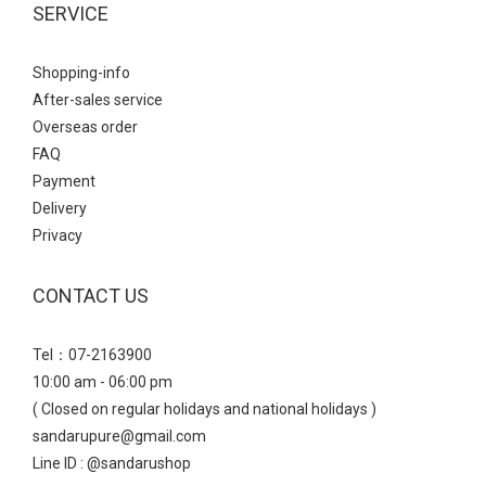
結合了今年大熱的Balletcore(芭蕾風)與透氣網紗設計，散發出一種
SERVICE
輕盈、慵懶且不失優雅的氣息。 仙氣少女風→ 選擇微透感的服裝與
鞋款的「網紗透膚」元素相呼應，營造視覺上的輕盈感 ~ 高腰A字
Shopping-info
剪裁搭配細皮帶，明確勾勒出腰線，讓平底鞋穿搭也能保有良好的
After-sales service
身材比例； 黑色裙子能完美壓住豹紋鞋的鮮豔感，讓整體視覺焦點
Overseas order
自然落在精緻的足部。 Point：也能搭配九分微喇叭牛仔褲，透膚網
FAQ
紗能中和牛仔褲的率性，露出的腳背線條會讓日常穿搭顯得更有女
Payment
人味。 瑪莉珍 法式透膚網紗平底芭蕾鞋- 輕量厚底：無痛增高穿出
Delivery
完美比例 雖然看起來有份量，但採用輕量化材質，能有效分散行走
Privacy
壓力，增高之餘也兼顧了長時穿著的舒適度鑽飾小花雙帶輕量瑪莉
珍鞋透過厚實的鞋底與精緻的閃鑽小花釦飾，在率性與優雅之間取
CONTACT US
得平衡，是極具存在感的造型單品。 甜酷少女風→ 白色蛋糕短裙與
鞋款的甜美元素呼應，同時利用裙長展現腿部比例。 襪子點綴是靈
Tel：07-2163900
魂所在，不僅能修飾小腿線條，更能強化復古學院的氛圍，讓黑色
10:00 am - 06:00 pm
厚底鞋視覺感不沉重。 瑪莉珍 鑽飾小花雙帶輕量瑪莉珍鞋 - 休閒鬆
( Closed on regular holidays and national holidays )
弛風正夯：機能瑪莉珍運動鞋真皮雙帶內增高瑪莉珍運動鞋結合了
sandarupure@gmail.com
「運動休閒」與「優雅瑪莉珍」的混血單品， 透過真皮與麂皮拼接
Line ID : @sandarushop
及豆豆防滑大底，營造出一種率性且具備機能感的時髦態度。 復古