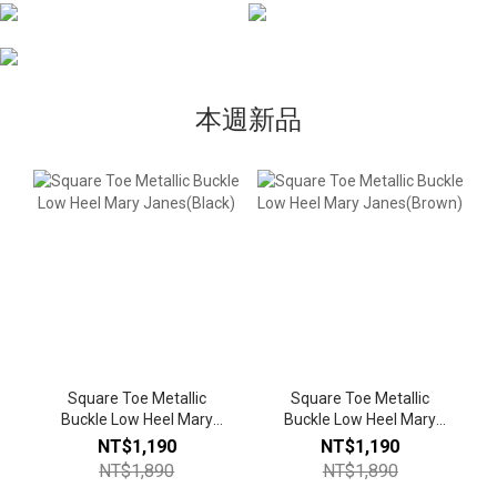
本週新品
Square Toe Metallic
Square Toe Metallic
Buckle Low Heel Mary
Buckle Low Heel Mary
Janes(Black)
Janes(Brown)
NT$1,190
NT$1,190
NT$1,890
NT$1,890