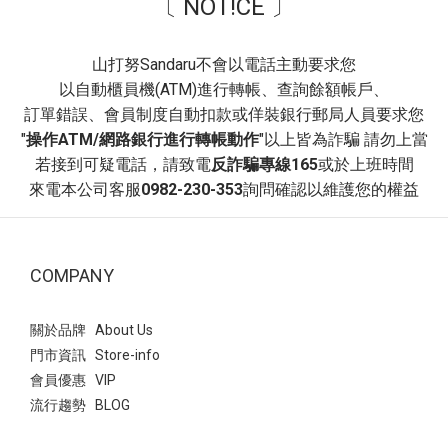
〔 NOT!CE 〕
營造溫柔層次感，打造「韓系減齡」風格。 推薦場合~ 校園穿搭、
日常通勤、休閒逛街。- 穿搭3：文青學院風~ 襪子與瑪莉珍鞋的組
合自帶「學生氣息」，能瞬間為穿搭注入活力與俏皮感。 白色泡泡
山打努Sandaru不會以電話主動要求您
袖洋裝，黑色的滾邊設計與腳上的黑色瑪莉珍鞋首尾呼應，讓整體
以自動櫃員機(ATM)進行轉帳、查詢餘額帳戶、
色系維持在簡潔的黑白配，顯得俐落又高級。 非常適合看展、書店
訂單錯誤、會員制度自動扣款或佯裝銀行郵局人員要求您
約會、或是日常課堂。即便服裝很簡單（如素色洋裝），只要鞋襪
"
操作ATM/網路銀行進行轉帳動作
"以上皆為詐騙 請勿上當
搭得好，穿搭完整度就會很高！ 瑪莉珍 復古交叉帶內增高瑪莉珍
若接到可疑電話，請致電
反詐騙專線165
或於上班時間
鞋- 平底瑪莉珍鞋：最實穿的日常首選方頭編織紋一字帶瑪莉珍鞋此
來電本公司客服
0982-230-353
詢問確認以維護您的權益
款相較於平滑皮革，編織設計多了一份手工質感與度假氛圍~ 以深
藍色格子襯衫搭配酒紅色平底瑪莉珍鞋，藍色與紅色是經典的對比
組合， 深色調的搭配讓撞色顯得內斂而不突兀，呈現出一種知性的
COMPANY
職場或日常休閒美感。 瑪莉珍 方頭編織紋一字帶瑪莉珍鞋- 這款鞋
子因其獨特的波點圖案與精緻的鎖釦，非常適合用來提升日常穿搭
的視覺層次 上身白色的法式袖襯衫搭配黑色花苞短裙，與鞋子的黑
關於品牌 About Us
色底色呼應，營造出輕盈且優雅的「法式少女感」。 Point：建議搭
門市資訊 Store-info
配一個與鞋子同色系的包包，能讓整體穿搭視覺更和諧，並凸顯鞋
會員優惠 VIP
子上的金色鎖釦作為整體的精緻點綴 瑪莉珍 拼接波點繫帶鎖釦瑪莉
流行趨勢 BLOG
珍鞋- 涼感網紗鞋熱潮來襲！引爆透視穿搭法式透膚網紗平底芭蕾鞋