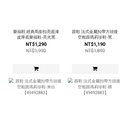
樂福鞋 經典馬銜扣亮面漆
跟鞋 法式金屬扣帶方頭後
皮厚底樂福鞋-亮光黑
空粗跟瑪莉珍鞋-黑
【53616681】
【49492883】
NT$1,290
NT$1,190
NT$1,990
NT$1,890