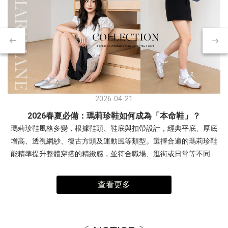
2026-04-21
2026春夏必備：瑪莉珍鞋如何成為「本命鞋」？
瑪莉珍鞋風格多變，根據鞋頭、鞋底與扣帶設計，經典平底、厚底
增高、透視網紗、復古方頭及運動風等類型。選擇合適的瑪莉珍鞋
能精準提升整體穿搭的精緻感，並符合職場、逛街或日常等不同場
合需求。- 交叉細帶瑪莉珍鞋：優雅與層次感兼具復古交叉帶內增高
瑪莉珍鞋穿搭1(左圖)：露肩連身裙，展現「輕熟優雅」感。搭配銀
查看更多
色帶有未來感與亮度，中和柔和色調，讓整體造型更有精神。 非常
適合周末約會、姊妹下午茶、參加時尚活動。穿搭2(右圖)：多層次
疊穿，以酒紅色交叉瑪莉珍鞋搭配淡黃色與白色。利用異材質疊穿