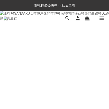
$699免運，優惠品點數5倍送
雨靴特價優惠中>>點我查看
$699免運，優惠品點數5倍送