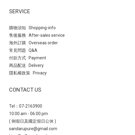
結合了今年大熱的Balletcore(芭蕾風)與透氣網紗設計，散發出一種
輕盈、慵懶且不失優雅的氣息。 仙氣少女風→ 選擇微透感的服裝與
SERVICE
鞋款的「網紗透膚」元素相呼應，營造視覺上的輕盈感 ~ 高腰A字
剪裁搭配細皮帶，明確勾勒出腰線，讓平底鞋穿搭也能保有良好的
購物須知 Shopping-info
身材比例； 黑色裙子能完美壓住豹紋鞋的鮮豔感，讓整體視覺焦點
售後服務 After-sales service
自然落在精緻的足部。 Point：也能搭配九分微喇叭牛仔褲，透膚網
海外訂購 Overseas order
紗能中和牛仔褲的率性，露出的腳背線條會讓日常穿搭顯得更有女
常見問題 Q&A
人味。 瑪莉珍 法式透膚網紗平底芭蕾鞋- 輕量厚底：無痛增高穿出
付款方式 Payment
完美比例 雖然看起來有份量，但採用輕量化材質，能有效分散行走
商品配送 Delivery
壓力，增高之餘也兼顧了長時穿著的舒適度鑽飾小花雙帶輕量瑪莉
隱私權政策 Privacy
珍鞋透過厚實的鞋底與精緻的閃鑽小花釦飾，在率性與優雅之間取
得平衡，是極具存在感的造型單品。 甜酷少女風→ 白色蛋糕短裙與
CONTACT US
鞋款的甜美元素呼應，同時利用裙長展現腿部比例。 襪子點綴是靈
魂所在，不僅能修飾小腿線條，更能強化復古學院的氛圍，讓黑色
Tel：07-2163900
厚底鞋視覺感不沉重。 瑪莉珍 鑽飾小花雙帶輕量瑪莉珍鞋 - 休閒鬆
10:00 am - 06:00 pm
弛風正夯：機能瑪莉珍運動鞋真皮雙帶內增高瑪莉珍運動鞋結合了
( 例假日及國定假日公休 )
「運動休閒」與「優雅瑪莉珍」的混血單品， 透過真皮與麂皮拼接
sandarupure@gmail.com
及豆豆防滑大底，營造出一種率性且具備機能感的時髦態度。 復古