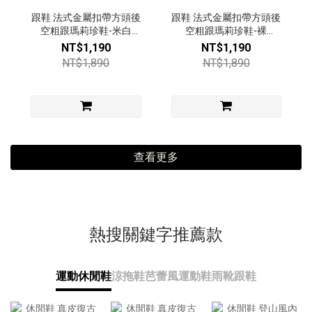
跟鞋 法式金屬扣帶方頭後
跟鞋 法式金屬扣帶方頭後
空粗跟瑪莉珍鞋-米白
空粗跟瑪莉珍鞋-裸
【49492883】
【49492883】
NT$1,190
NT$1,190
NT$1,890
NT$1,890
查看更多
熱搜關鍵字推薦款
運動休閒鞋
涼拖鞋
芭蕾風運動鞋
雨靴
跟鞋