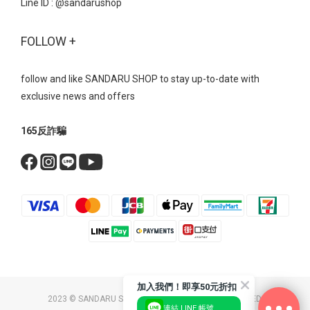
Line ID :
@sandarushop
刷色寬鬆的牛仔褲輪廓與具備分量感的運動型瑪莉珍完美契合，營
造出一種不刻意打扮的「鬆弛感」 鮮紅色的瑪莉珍鞋，能瞬間點亮
FOLLOW +
整體視覺，展現強烈的個人風格。 瑪莉珍 真皮雙帶內增高瑪莉珍運
動鞋- 復古芭蕾魔鬼氈綁帶內增高運動鞋美式復古運動風→ 外觀看似
平底，但隱藏的內增高設計能偷偷拉長小腿比例， 讓即便穿著容易
follow and like SANDARU SHOP to stay up-to-date with
顯矮的五分寬褲，也能保有修長的視覺效果。 瑪莉珍 復古芭蕾魔鬼
exclusive news and offers
氈綁帶內增高運動鞋- 無論是機能運動瑪莉珍、厚底顯瘦瑪莉珍，還
是網紗透膚瑪莉珍，每一款都體現了時髦舒適的完美結合。 不用在
165反詐騙
時尚與舒適之間二選一，搭配起來又超有型～ 現在就為你的鞋櫃添
上一雙吧！ Bestsellers 美鞋清單瑪莉珍 復古交叉帶內增高瑪莉珍鞋
NT$1790 NT$1090瑪莉珍 方頭編織紋一字帶瑪莉珍鞋 NT$1690
NT$999瑪莉珍 拼接波點繫帶鎖釦瑪莉珍鞋 NT$1690 NT$999瑪莉
珍 法式透膚網紗平底芭蕾鞋 NT$1690 NT$999瑪莉珍 鑽飾小花雙帶
輕量瑪莉珍鞋 NT$2190 NT$1490瑪莉珍 真皮雙帶內增高瑪莉珍運
動鞋 NT$2390 NT$1690瑪莉珍 復古芭蕾魔鬼氈綁帶內增高運動鞋
NT$2390 NT$1690瑪莉珍 拼接皮帶扣休閒瑪莉珍鞋 NT$1890
NT$1190瑪莉珍 素面軟皮內增高瑪莉珍鞋 NT$1890 NT$1190
加入我們！即享50元折扣
2023 © SANDARU SHOP CO. LTD. ALL RIGHTS RESERVED.
連結 LINE 帳號