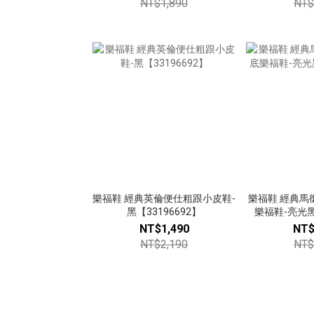
NT$1,890
NT$
樂福鞋 經典英倫便仕粗跟小皮鞋-
樂福鞋 經典馬
黑【33196692】
樂福鞋-亮光黑【
NT$1,490
NT$
NT$2,190
NT$