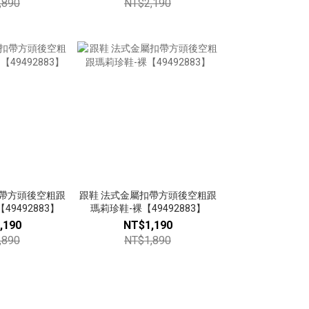
,890
NT$2,190
扣帶方頭後空粗跟
跟鞋 法式金屬扣帶方頭後空粗跟
49492883】
瑪莉珍鞋-裸【49492883】
,190
NT$1,190
,890
NT$1,890