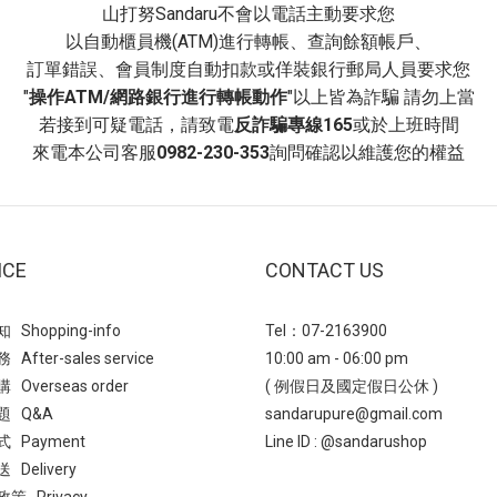
力瘦瘦靴 增高約 7.5 公分採用
山打努Sandaru不會以電話主動要求您
 短靴 一字皮帶扣超厚底鬆糕靴(點
高」的厚底設計，穿上後能貼合
以自動櫃員機(ATM)進行轉帳、查詢餘額帳戶、
尖頭個性牛仔反摺靴這款短靴融合了
覺上使小腿看起來更纖細、俐落
訂單錯誤、會員制度自動扣款或佯裝銀行郵局人員要求您
面材質與時尚尖頭設計，輕鬆打造
形；厚實的「鋸齒大底」不僅提
"
操作ATM/網路銀行進行轉帳動作
"以上皆為詐騙 請勿上當
氣的秋冬造型！獨特的靴筒反摺堆
抓地力與存在感，也為鞋款增添
若接到可疑電話，請致電
反詐騙專線165
或於上班時間
，增添豐富的穿搭層次感。穩固好
與視覺層次，貼心的「拉鍊」設
來電本公司客服
0982-230-353
詢問確認以維護您的權益
公分跟高，輕鬆拉長雙腿比例，無
脫過程更省時、方便，提升日常
裙裝都能完美搭配。 →短靴 尖頭
是秋冬衣櫥不可或缺的時髦百搭
仔反摺靴(點我)- 永不退流行切爾
(點我)短靴 圓頭中車線鋸齒厚
一款經典且永不退流行的短筒靴，
靴 「方頭」與「粗跟」設計兼顧
側邊鬆緊帶無鞋帶的設計為主要特
ICE
CONTACT US
穩固性，同時達到「修飾腿長」
量厚底瘦瘦切爾西靴簡約設計，一雙
加上「舒適透氣」的超纖皮料與
鬆搞定一週所有穿搭，6.5公分穩
Shopping-info
Tel：07-2163900
鍊」的便利設計，讓這雙靴子集
底立刻拉長腿部比例！經典的鬆緊
After-sales service
10:00 am - 06:00 pm
能、舒適於一身，是秋冬時髦穿
，不僅增加穿著彈性，更為整體造
Overseas order
( 例假日及國定假日公休 )
缺的實用單品。(點我)短靴 率性
率性層次感。推薦給想買一雙能穿
題 Q&A
sandarupure@gmail.com
跟短靴 這款靴子必買的特點：帶
的你！ → 短靴 輕量厚底瘦瘦切爾
 Payment
Line ID :
@sandarushop
「復古」元素的設計，能輕鬆營
點我)- 潮流厚底靴強勢回歸厚底靴
Delivery
且充滿質感的時尚氛圍，讓穿著
季節持續流行的時尚單品，不僅能
策 Privacy