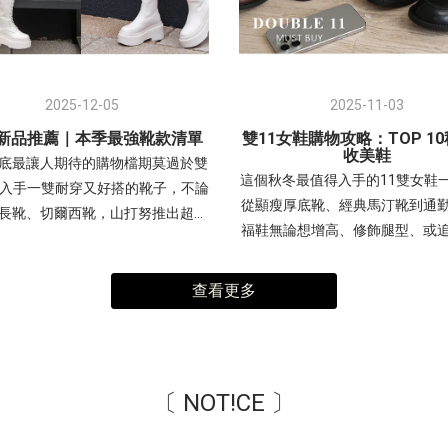
2025-12-05
2025-11-03
2新品推薦｜本季最強靴款清單
雙11女鞋購物攻略：TOP 1
收美鞋
底最讓人期待的購物檔期莫過於雙
這個秋冬最值得入手的11雙女鞋
想入手一雙耐穿又好搭的靴子，不論
從顯瘦厚底靴、經典馬汀靴到通
長靴、切爾西靴，山打努推出超值
福鞋無論想增高、修飾腿型、或
。如果你正在搜尋 「靴子推薦」、
百搭-讓你不踩雷、買得划算又時
新品」、「冬季靴子必買」 等關鍵
腿瘦瘦靴透過「彈力貼腿」和「
一定不能錯過這篇~ - 短靴推薦從
查看更多
底」兩大設計，達到視覺上的顯
約會都能穿，適合上班族、學生、
效果，讓腿部線條更完美；同時
穿搭必備 一字皮帶扣超厚底鬆糕靴
「超纖皮革」提升整體質感，搭
型一字皮帶扣設計，超厚鬆糕鞋底
頭」簡約鞋型，使其成為兼具時
高修飾比例，這款短靴融合了多種
〔 NOT!CE 〕
搭、舒適，並能輕鬆駕馭多種秋
素，是秋冬穿搭不可或缺的單品，
明星單品。(點我)短靴 顯瘦防水
適合追求甜美個性（甜酷風）的女