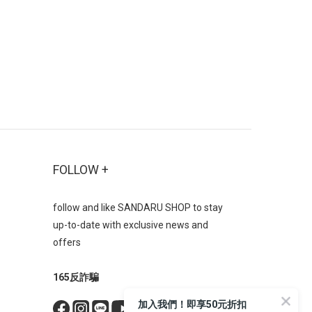
「前高後
踝最顯輕盈是所有靴款中最百搭、最不易
腿型，視
出錯的選擇，重點在於露出腿部最纖細的
修飾身
腳踝部分，創造視覺輕盈感搭配裙裝：無
供良好的
論長裙、短裙都能輕鬆駕馭，特別是中長
時髦個性
裙能剛好露出腳踝，比例最佳搭配寬褲：
計，讓穿
選擇褲管長度剛好蓋住靴口的寬褲，能顯
實用性，
得俐落有型-➋ 中筒靴：修飾小腿線條的
單品。
秘密武器中筒靴的長度約在小腿肚中央，
底瘦瘦
是較難駕馭但修飾效果極佳的款式配長裙
時尚與
或 A 字裙： 裙襬長度蓋住靴口上方，只
FOLLOW +
的效果；
露出部分小腿線條，能更顯高挑。-➌ 長
「內拉
靴（及膝 / 膝上）：最能延伸腿長比例長
follow and like SANDARU SHOP to stay
美觀、功
靴（包含及膝靴與膝上靴）是打造逆天長
up-to-date with exclusive news and
搭不可或
腿的神器，透過大面積的包覆，直接改變
offers
方頭粗中
腿部線條比例選筒身柔軟且貼合腿型的款
有強烈
式最顯瘦，避免靴筒過寬造成腿部顯粗適
165反詐騙
造出優雅
合搭配短裙、短褲或貼身褲裝，充分發揮
者散發與
長靴的修飾效果 材質與功能建議：舒適
加入我們！即享50元折扣