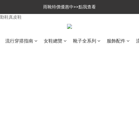
$699免運，優惠品點數5倍送
雨靴特價優惠中>>點我查看
$699免運，優惠品點數5倍送
流行穿搭指南
女鞋總覽
靴子全系列
服飾配件