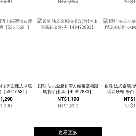
1,890
NT$1,890
NT$1
銜扣亮面漆皮厚底
跟鞋 法式金屬扣帶方頭後空粗跟
跟鞋 法式金屬
53616681】
瑪莉珍鞋-黑【49492883】
瑪莉珍鞋-米白【
1,290
NT$1,190
NT$1
1,990
NT$1,890
NT$1
查看更多