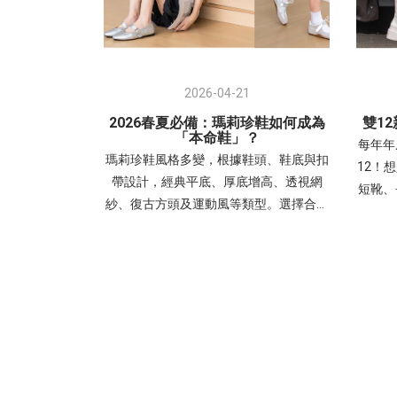
2026-04-21
2026春夏必備：瑪莉珍鞋如何成為
雙1
「本命鞋」？
每年年
瑪莉珍鞋風格多變，根據鞋頭、鞋底與扣
12！
帶設計，經典平底、厚底增高、透視網
短靴、
紗、復古方頭及運動風等類型。選擇合適
新品
的瑪莉珍鞋能精準提升整體穿搭的精緻
「靴子
感，並符合職場、逛街或日常等不同場合
字那你
需求。- 交叉細帶瑪莉珍鞋：優雅與層次
工作到
感兼具復古交叉帶內增高瑪莉珍鞋穿搭
日常
1(左圖)：露肩連身裙，展現「輕熟優
俐落有
雅」感。搭配銀色帶有未來感與亮度，中
視覺增
和柔和色調，讓整體造型更有精神。 非常
時尚元
適合周末約會、姊妹下午茶、參加時尚活
特別