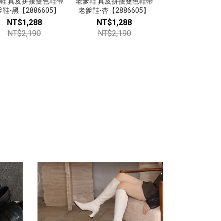
鞋 真皮拼接雙色鞋帶
老爹鞋 真皮拼接雙色鞋帶
小白鞋 超軟Q免
涼鞋 寬帶魔鬼
鞋-黑【2886605】
老爹鞋-杏【2886605】
腳休閒鞋-白【107
鞋-黑【308
NT$1,288
NT$1,288
NT$699
NT$9
NT$2,190
NT$2,190
NT$1,38
NT$1,