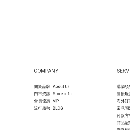
動。穿搭2(右圖)：多層次疊穿，以酒紅
孩 →
色交叉瑪莉珍鞋搭配淡黃色與白色。利用
我) 
異材質疊穿營造溫柔層次感，打造「韓系
麂皮絨
減齡」風格。 推薦場合~ 校園穿搭、日常
俐落帥
通勤、休閒逛街。- 穿搭3：文青學院風~
堆造型
襪子與瑪莉珍鞋的組合自帶「學生氣
走的5
息」，能瞬間為穿搭注入活力與俏皮感。
論褲裝
白色泡泡袖洋裝，黑色的滾邊設計與腳上
個性牛
的黑色瑪莉珍鞋首尾呼應，讓整體色系維
西靴是
持在簡潔的黑白配，顯得俐落又高級。 非
以其
COMPANY
SERV
常適合看展、書店約會、或是日常課堂。
色 輕
即便服裝很簡單（如素色洋裝），只要鞋
即可輕
關於品牌 About Us
購物須知 
襪搭得好，穿搭完整度就會很高！ 瑪莉
固的厚
門市資訊 Store-info
售後服務 
珍 復古交叉帶內增高瑪莉珍鞋- 平底瑪莉
帶拼接
會員優惠 VIP
海外訂購 
珍鞋：最實穿的日常首選方頭編織紋一字
型增添
流行趨勢 BLOG
常見問
帶瑪莉珍鞋此款相較於平滑皮革，編織設
很多年
付款方式
計多了一份手工質感與度假氛圍~ 以深藍
西靴(
商品配送 
色格子襯衫搭配酒紅色平底瑪莉珍鞋，藍
是秋冬
隱私權政