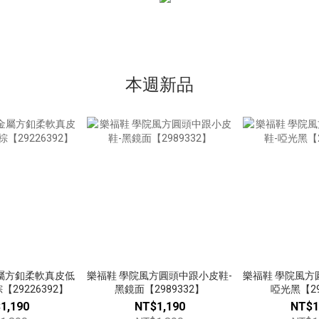
本週新品
屬方釦柔軟真皮低
樂福鞋 學院風方圓頭中跟小皮鞋-
樂福鞋 學院風方
29226392】
黑鏡面【2989332】
啞光黑【29
1,190
NT$1,190
NT$1