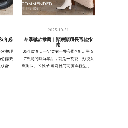
2025-10-31
0秋冬必
冬季靴款推薦｜顯瘦顯腿長選鞋指
南
一次整理
為什麼冬天一定要有一雙美靴?冬天最值
勤必備樂
得投資的時尚單品，就是一雙能「顯瘦又
追求舒適
顯腿長」的靴子 選對靴筒高度與鞋型，不
尚！ 美
只保暖，更能瞬間拉長比例、展現修長腿
防水台厚
部線條-以下從短靴、中筒靴到長靴，帶
瘦與增高
你找到最適合自己的顯瘦靴款 ♡♡♡ 選
，採用
靴指南｜踝靴、中筒靴、長靴怎麼挑？不
配「小圓
同筒高顯瘦穿搭攻略秋冬季節，靴款的筒
髦、百
高選擇是影響腿部比例的關鍵。從踝靴、
冬風格的
中筒靴到長靴，不同的長度各有其修飾重
台厚底彈
點與穿搭技巧。➊ 踝靴（短靴）：露出腳