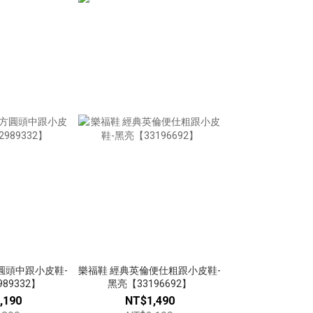
圓頭中跟小皮鞋-
樂福鞋 經典英倫便仕粗跟小皮鞋-
89332】
黑亮【33196692】
,190
NT$1,490