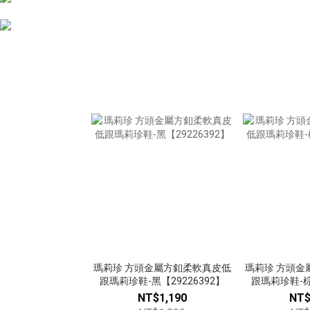
瑪莉珍 方頭金屬方釦柔軟真皮低
瑪莉珍 方頭金
跟瑪莉珍鞋-黑【29226392】
跟瑪莉珍鞋-棕【
NT$1,190
NT$