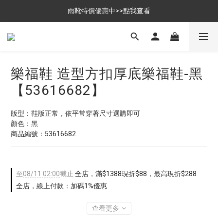
$699免運，優惠品點數5倍送
雨靴特價優惠中>>點我查看
$699免運，優惠品點數5倍送
樂福鞋 造型方扣厚底樂福鞋-黑
【53616682】
版型：鞋版正常，依平常穿著尺寸選購即可
顏色：黑
商品編號：53616682
至
08/11 02:00
截止
全店，滿$1388現折$88，最高現折$288
全店，線上付款：加碼1%優惠
查看更多