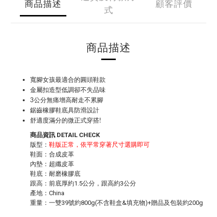
商品描述
顧客評價
式
商品描述
寬腳女孩最適合的圓頭鞋款
金屬扣造型低調卻不失品味
3公分無痛增高耐走不累腳
鋸齒橡膠鞋底具防滑設計
舒適度滿分的微正式穿搭!
商品資訊 DETAIL CHECK
版型：
鞋版正常，依平常穿著尺寸選購即可
鞋面：合成皮革
內墊：超纖皮革
鞋底：耐磨橡膠底
跟高：前底厚約1.5公分，跟高約3公分
產地：China
重量：一雙39號約800g(不含鞋盒&填充物)+贈品及包裝約200g