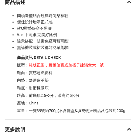
商品描述
圓頭造型結合經典時尚樂福鞋
便仕設計增添正式感
軟Q鞋墊好穿不累腳
5cm中高跟,完美好比例
隨意搭配一雙素色襪可甜可酷!
無論褲裝或裙裝都能簡單駕馭!
商品資訊 DETAIL CHECK
版型：
鞋版正常，腳板偏寬或加襪子建議拿大一號
鞋面：質感超纖皮料
內墊：舒適皮革墊
鞋底：耐磨橡膠底
跟高：前底厚2.5公分，跟高約5公分
產地：China
重量：一雙39號約700g(不含鞋盒&填充物)+贈品及包裝約200g
更多說明