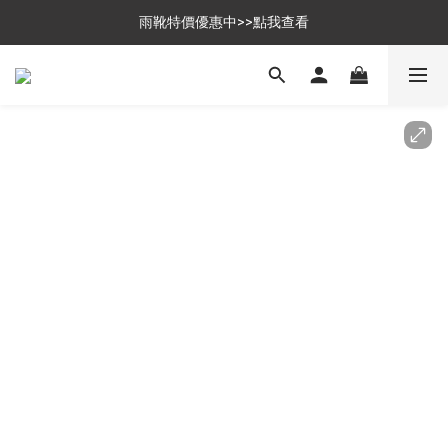
$699免運，優惠品點數5倍送
雨靴特價優惠中>>點我查看
$699免運，優惠品點數5倍送