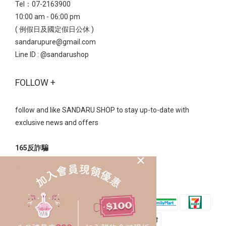
Tel：07-2163900
10:00 am - 06:00 pm
( 例假日及國定假日公休 )
sandarupure@gmail.com
Line ID :
@sandarushop
FOLLOW +
follow and like SANDARU SHOP to stay up-to-date with
exclusive news and offers
165反詐騙