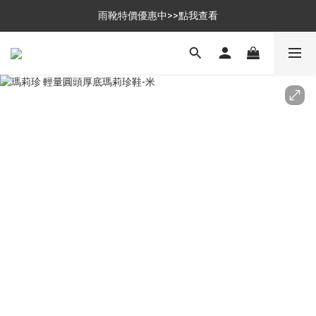
$699免運，優惠品點數5倍送
雨靴特價優惠中>>點我查看
$699免運，優惠品點數5倍送