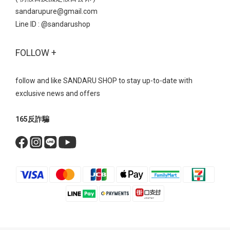
sandarupure@gmail.com
Line ID :
@sandarushop
FOLLOW +
follow and like SANDARU SHOP to stay up-to-date with
exclusive news and offers
165反詐騙