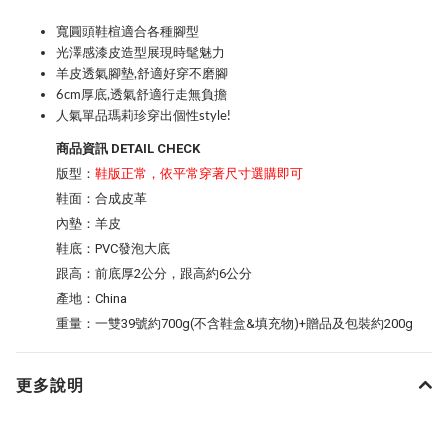
寬圓頭鞋楦適合各種腳型
光澤感漆皮造型展現時髦魅力
羊皮透氣腳墊,舒適好穿不磨腳
6cm厚底,透氣舒適行走無負擔
人氣單品瑪莉珍穿出個性style!
商品資訊 DETAIL CHECK
版型：
鞋版正常，依平常穿著尺寸選購即可
鞋面：合成皮革
內墊：羊皮
鞋底：PVC發泡大底
跟高：前底厚2公分，跟高約6公分
產地：China
重量：一雙39號約700g(不含鞋盒&填充物)+贈品及包裝約200g
更多說明