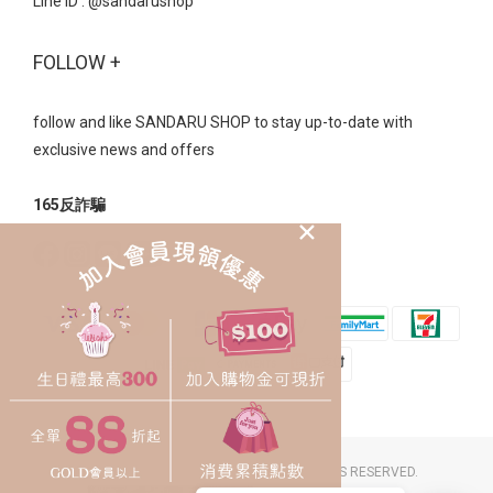
Line ID :
@sandarushop
FOLLOW +
follow and like SANDARU SHOP to stay up-to-date with
exclusive news and offers
165反詐騙
2023 © SANDARU SHOP CO. LTD. ALL RIGHTS RESERVED.