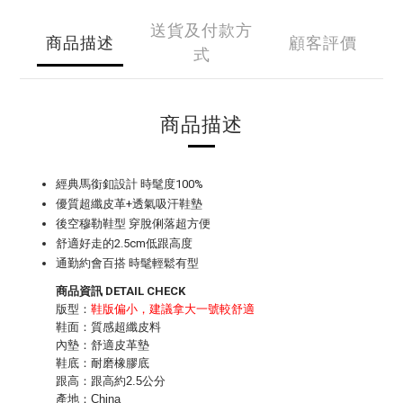
送貨及付款方
商品描述
顧客評價
式
商品描述
經典馬銜釦設計 時髦度100%
優質超纖皮革+透氣吸汗鞋墊
後空穆勒鞋型 穿脫俐落超方便
舒適好走的2.5cm低跟高度
通勤約會百搭 時髦輕鬆有型
商品資訊 DETAIL CHECK
版型：
鞋版偏小，建議拿大一號較舒適
鞋面：質感超纖皮料
內墊：舒適皮革墊
鞋底：耐磨橡膠底
跟高：跟高約2.5公分
產地：China