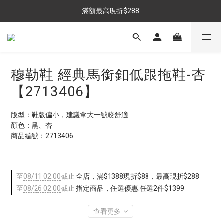
$699免運，優惠品點數5倍送
滿額最高現折$288
雨靴特價優惠中>>點我查看
$699免運，優惠品點數5倍送
穆勒鞋 經典馬銜釦低跟拖鞋-杏
【2713406】
版型：鞋版偏小，建議拿大一號較舒適
顏色：黑、杏
商品編號：2713406
至
08/11 02:00
截止
全店，滿$1388現折$88，最高現折$288
至
08/26 02:00
截止
指定商品，任選優惠:任選2件$1399
查看更多