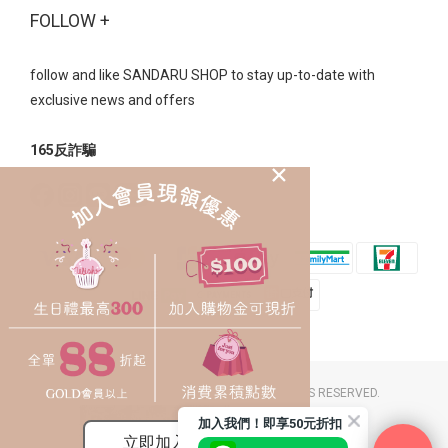
FOLLOW +
follow and like SANDARU SHOP to stay up-to-date with
exclusive news and offers
165反詐騙
2023 © SANDARU SHOP CO. LTD. ALL RIGHTS RESERVED.
豐裕草莓鞋店 / 統一編號：26058174
加入我們！即享50元折扣