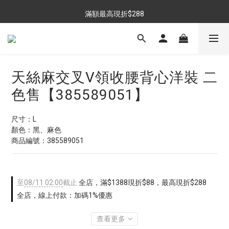
$699免運，優惠品點數5倍送
滿額最高現折$288
雨靴特價優惠中>>點我查看
$699免運，優惠品點數5倍送
天絲麻交叉V領收腰背心洋裝 二
色售【385589051】
尺寸：L
顏色：黑、麻色
商品編號：385589051
至
08/11 02:00
截止
全店，滿$1388現折$88，最高現折$288
全店，線上付款：加碼1%優惠
查看更多