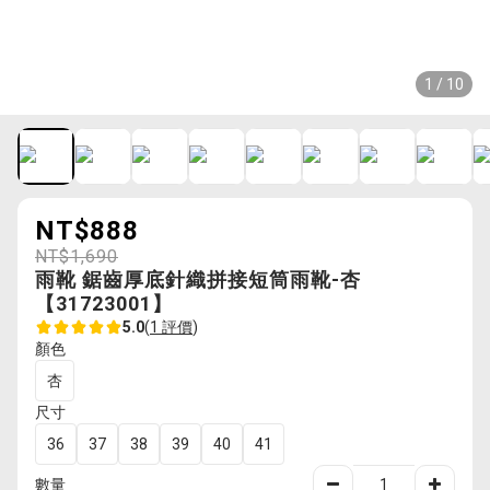
1 / 10
NT$888
NT$1,690
雨靴 鋸齒厚底針織拼接短筒雨靴-杏
【31723001】
5.0
(
1 評價
)
顏色
杏
尺寸
36
37
38
39
40
41
數量