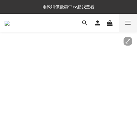
$699免運，優惠品點數5倍送
雨靴特價優惠中>>點我查看
$699免運，優惠品點數5倍送