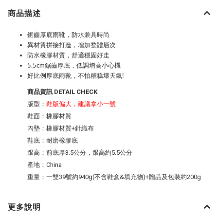
商品描述
鋸齒厚底雨靴，防水兼具時尚
異材質拼接打造，增加整體層次
防水橡膠材質，舒適穩固好走
5.5cm鋸齒厚底，低調增高小心機
好比例厚底雨靴，不怕糟糕壞天氣!
商品資訊 DETAIL CHECK
版型：
鞋版偏大，建議拿小一號
鞋面：橡膠材質
內墊：橡膠材質+針織布
鞋底：耐磨橡膠底
跟高：前底厚3.5公分，跟高約5.5公分
產地：China
重量：一雙39號約940g(不含鞋盒&填充物)+贈品及包裝約200g
更多說明