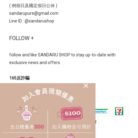
( 例假日及國定假日公休 )
sandarupure@gmail.com
Line ID :
@sandarushop
FOLLOW +
follow and like SANDARU SHOP to stay up-to-date with
exclusive news and offers
165反詐騙