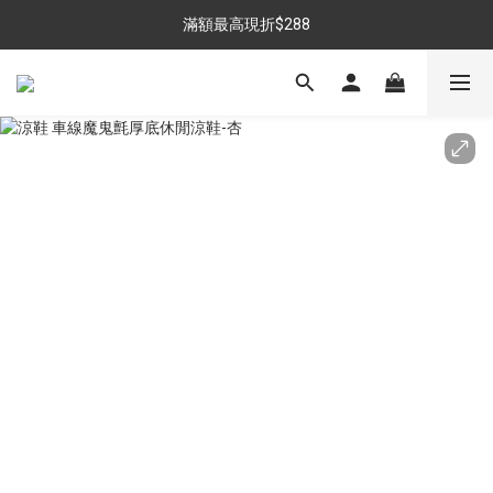
$699免運，優惠品點數5倍送
滿額最高現折$288
雨靴特價優惠中>>點我查看
$699免運，優惠品點數5倍送