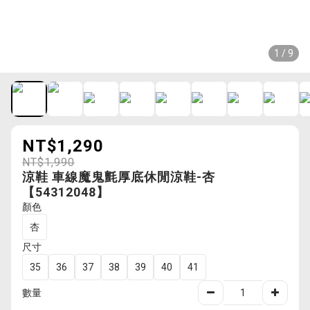
1 / 9
NT$1,290
NT$1,990
涼鞋 車線魔鬼氈厚底休閒涼鞋-杏
【54312048】
顏色
杏
尺寸
35
36
37
38
39
40
41
數量