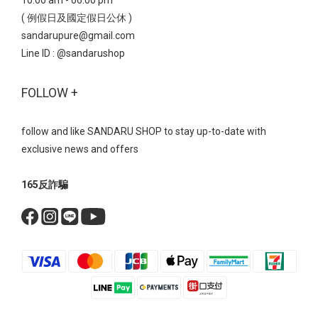
10:00 am - 06:00 pm
( 例假日及國定假日公休 )
sandarupure@gmail.com
Line ID :
@sandarushop
FOLLOW +
follow and like SANDARU SHOP to stay up-to-date with
exclusive news and offers
165反詐騙