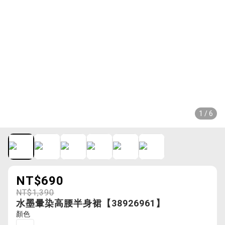
1 / 6
NT$690
NT$1,390
水墨暈染高腰半身裙【38926961】
顏色