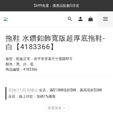
$699免運，優惠品點數5倍送
$699免運，優惠品點數5倍送
滿額最高現折$288
雨靴特價優惠中>>點我查看
拖鞋 水鑽釦飾寬版超厚底拖鞋-
$699免運，優惠品點數5倍送
白【4183366】
版型：鞋版正常，依平常穿著尺寸選購即可
顏色：黑、白、藍
商品編號：4183366
至
08/11 02:00
截止
全店，滿$1388現折$88，最高現折$288
全店，線上付款：加碼1%優惠
查看更多