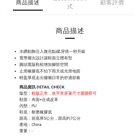
商品描述
顧客評價
式
商品描述
水鑽釦飾注入微光點綴,穿搭一秒升級
寬帶層次設計讓鞋面立體有型
圓頭寬版鞋楦增加腳部空間
止滑橡膠底不怕下雨天或光滑地面
輕盈厚底走出慵懶日常的舒適節奏
商品資訊 DETAIL CHECK
版型：
鞋版正常，依平常穿著尺寸選購即可
鞋面：布面+合成皮革
內墊：PU
鞋底：耐磨橡膠底
跟高：前底厚5公分，跟高約7公分
產地：China
重量：-