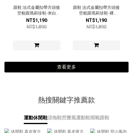
跟鞋 法式金屬扣帶方頭後
跟鞋 法式金屬扣帶方頭後
空粗跟瑪莉珍鞋-米白
空粗跟瑪莉珍鞋-裸
【49492883】
【49492883】
NT$1,190
NT$1,190
NT$1,890
NT$1,890
查看更多
熱搜關鍵字推薦款
運動休閒鞋
涼拖鞋
芭蕾風運動鞋
雨靴
跟鞋