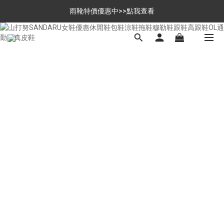
$699免運，優惠品點數5倍送
雨靴特價優惠中>>點我查看
$699免運，優惠品點數5倍送