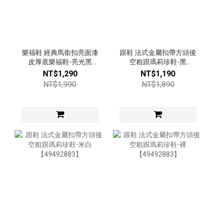
樂福鞋 經典馬銜扣亮面漆
跟鞋 法式金屬扣帶方頭後
皮厚底樂福鞋-亮光黑
空粗跟瑪莉珍鞋-黑
【53616681】
【49492883】
NT$1,290
NT$1,190
NT$1,990
NT$1,890