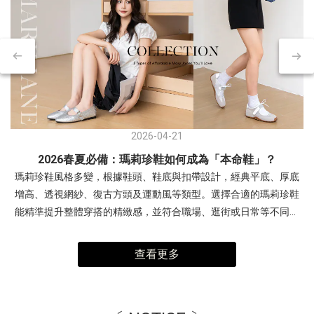
2026-04-21
2026春夏必備：瑪莉珍鞋如何成為「本命鞋」？
瑪莉珍鞋風格多變，根據鞋頭、鞋底與扣帶設計，經典平底、厚底
增高、透視網紗、復古方頭及運動風等類型。選擇合適的瑪莉珍鞋
能精準提升整體穿搭的精緻感，並符合職場、逛街或日常等不同場
合需求。- 交叉細帶瑪莉珍鞋：優雅與層次感兼具復古交叉帶內增高
瑪莉珍鞋穿搭1(左圖)：露肩連身裙，展現「輕熟優雅」感。搭配銀
查看更多
色帶有未來感與亮度，中和柔和色調，讓整體造型更有精神。 非常
適合周末約會、姊妹下午茶、參加時尚活動。穿搭2(右圖)：多層次
疊穿，以酒紅色交叉瑪莉珍鞋搭配淡黃色與白色。利用異材質疊穿