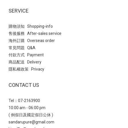
結合了今年大熱的Balletcore(芭蕾風)與透氣網紗設計，散發出一種
輕盈、慵懶且不失優雅的氣息。 仙氣少女風→ 選擇微透感的服裝與
SERVICE
鞋款的「網紗透膚」元素相呼應，營造視覺上的輕盈感 ~ 高腰A字
剪裁搭配細皮帶，明確勾勒出腰線，讓平底鞋穿搭也能保有良好的
購物須知 Shopping-info
身材比例； 黑色裙子能完美壓住豹紋鞋的鮮豔感，讓整體視覺焦點
售後服務 After-sales service
自然落在精緻的足部。 Point：也能搭配九分微喇叭牛仔褲，透膚網
海外訂購 Overseas order
紗能中和牛仔褲的率性，露出的腳背線條會讓日常穿搭顯得更有女
常見問題 Q&A
人味。 瑪莉珍 法式透膚網紗平底芭蕾鞋- 輕量厚底：無痛增高穿出
付款方式 Payment
完美比例 雖然看起來有份量，但採用輕量化材質，能有效分散行走
商品配送 Delivery
壓力，增高之餘也兼顧了長時穿著的舒適度鑽飾小花雙帶輕量瑪莉
隱私權政策 Privacy
珍鞋透過厚實的鞋底與精緻的閃鑽小花釦飾，在率性與優雅之間取
得平衡，是極具存在感的造型單品。 甜酷少女風→ 白色蛋糕短裙與
CONTACT US
鞋款的甜美元素呼應，同時利用裙長展現腿部比例。 襪子點綴是靈
魂所在，不僅能修飾小腿線條，更能強化復古學院的氛圍，讓黑色
Tel：07-2163900
厚底鞋視覺感不沉重。 瑪莉珍 鑽飾小花雙帶輕量瑪莉珍鞋 - 休閒鬆
10:00 am - 06:00 pm
弛風正夯：機能瑪莉珍運動鞋真皮雙帶內增高瑪莉珍運動鞋結合了
( 例假日及國定假日公休 )
「運動休閒」與「優雅瑪莉珍」的混血單品， 透過真皮與麂皮拼接
sandarupure@gmail.com
及豆豆防滑大底，營造出一種率性且具備機能感的時髦態度。 復古