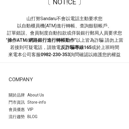
〔 NOT!CE 〕
營造溫柔層次感，打造「韓系減齡」風格。 推薦場合~ 校園穿搭、
日常通勤、休閒逛街。- 穿搭3：文青學院風~ 襪子與瑪莉珍鞋的組
合自帶「學生氣息」，能瞬間為穿搭注入活力與俏皮感。 白色泡泡
山打努Sandaru不會以電話主動要求您
袖洋裝，黑色的滾邊設計與腳上的黑色瑪莉珍鞋首尾呼應，讓整體
以自動櫃員機(ATM)進行轉帳、查詢餘額帳戶、
色系維持在簡潔的黑白配，顯得俐落又高級。 非常適合看展、書店
訂單錯誤、會員制度自動扣款或佯裝銀行郵局人員要求您
約會、或是日常課堂。即便服裝很簡單（如素色洋裝），只要鞋襪
"
操作ATM/網路銀行進行轉帳動作
"以上皆為詐騙 請勿上當
搭得好，穿搭完整度就會很高！ 瑪莉珍 復古交叉帶內增高瑪莉珍
若接到可疑電話，請致電
反詐騙專線165
或於上班時間
鞋- 平底瑪莉珍鞋：最實穿的日常首選方頭編織紋一字帶瑪莉珍鞋此
來電本公司客服
0982-230-353
詢問確認以維護您的權益
款相較於平滑皮革，編織設計多了一份手工質感與度假氛圍~ 以深
藍色格子襯衫搭配酒紅色平底瑪莉珍鞋，藍色與紅色是經典的對比
組合， 深色調的搭配讓撞色顯得內斂而不突兀，呈現出一種知性的
COMPANY
職場或日常休閒美感。 瑪莉珍 方頭編織紋一字帶瑪莉珍鞋- 這款鞋
子因其獨特的波點圖案與精緻的鎖釦，非常適合用來提升日常穿搭
的視覺層次 上身白色的法式袖襯衫搭配黑色花苞短裙，與鞋子的黑
關於品牌 About Us
色底色呼應，營造出輕盈且優雅的「法式少女感」。 Point：建議搭
門市資訊 Store-info
配一個與鞋子同色系的包包，能讓整體穿搭視覺更和諧，並凸顯鞋
會員優惠 VIP
子上的金色鎖釦作為整體的精緻點綴 瑪莉珍 拼接波點繫帶鎖釦瑪莉
流行趨勢 BLOG
珍鞋- 涼感網紗鞋熱潮來襲！引爆透視穿搭法式透膚網紗平底芭蕾鞋