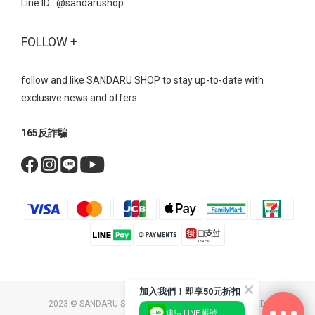
Line ID :
@sandarushop
刷色寬鬆的牛仔褲輪廓與具備分量感的運動型瑪莉珍完美契合，營
造出一種不刻意打扮的「鬆弛感」 鮮紅色的瑪莉珍鞋，能瞬間點亮
FOLLOW +
整體視覺，展現強烈的個人風格。 瑪莉珍 真皮雙帶內增高瑪莉珍運
動鞋- 復古芭蕾魔鬼氈綁帶內增高運動鞋美式復古運動風→ 外觀看似
平底，但隱藏的內增高設計能偷偷拉長小腿比例， 讓即便穿著容易
follow and like SANDARU SHOP to stay up-to-date with
顯矮的五分寬褲，也能保有修長的視覺效果。 瑪莉珍 復古芭蕾魔鬼
exclusive news and offers
氈綁帶內增高運動鞋- 無論是機能運動瑪莉珍、厚底顯瘦瑪莉珍，還
是網紗透膚瑪莉珍，每一款都體現了時髦舒適的完美結合。 不用在
165反詐騙
時尚與舒適之間二選一，搭配起來又超有型～ 現在就為你的鞋櫃添
上一雙吧！ Bestsellers 美鞋清單瑪莉珍 復古交叉帶內增高瑪莉珍鞋
NT$1790 NT$1090瑪莉珍 方頭編織紋一字帶瑪莉珍鞋 NT$1690
NT$999瑪莉珍 拼接波點繫帶鎖釦瑪莉珍鞋 NT$1690 NT$999瑪莉
珍 法式透膚網紗平底芭蕾鞋 NT$1690 NT$999瑪莉珍 鑽飾小花雙帶
輕量瑪莉珍鞋 NT$2190 NT$1490瑪莉珍 真皮雙帶內增高瑪莉珍運
動鞋 NT$2390 NT$1690瑪莉珍 復古芭蕾魔鬼氈綁帶內增高運動鞋
NT$2390 NT$1690瑪莉珍 拼接皮帶扣休閒瑪莉珍鞋 NT$1890
NT$1190瑪莉珍 素面軟皮內增高瑪莉珍鞋 NT$1890 NT$1190
加入我們！即享50元折扣
2023 © SANDARU SHOP CO. LTD. ALL RIGHTS RESERVED.
連結 LINE 帳號