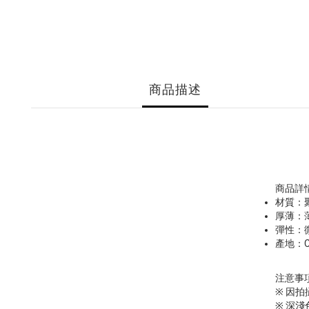
商品描述
商品詳
材質：
厚薄：
彈性：
產地：Ch
注意事
※ 因
※ 深