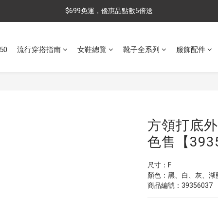
$699免運，優惠品點數5倍送
$699免運，優惠品點數5倍送
滿額最高現折$288
50
流行穿搭指南
女鞋總覽
靴子全系列
服飾配件
雨靴特價優惠中>>點我查看
$699免運，優惠品點數5倍送
方領打底外
色售【393
尺寸：F
顏色：黑、白、灰、湖
商品編號：39356037