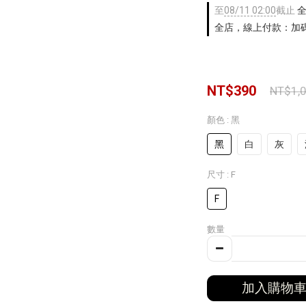
至
08/11 02:00
截止
全
全店，線上付款：加碼
NT$390
NT$1,
顏色
: 黑
黑
白
灰
尺寸
: F
F
數量
加入購物