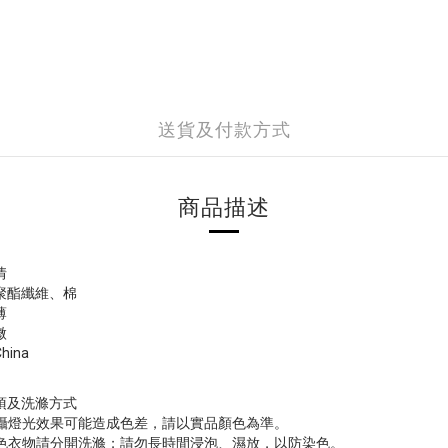
送貨及付款方式
商品描述
情
聚酯纖維、棉
薄
微
ina
項及洗滌方式
拍攝燈光效果可能造成色差，請以實品顏色為準。
淺色衣物請分開洗滌；請勿長時間浸泡、濕放，以防染色。