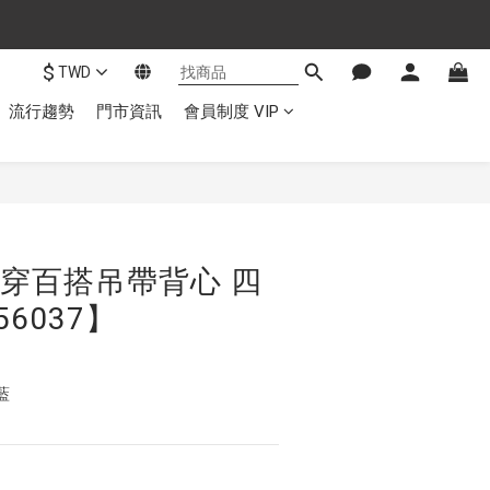
$
TWD
流行趨勢
門市資訊
會員制度 VIP
穿百搭吊帶背心 四
56037】
藍