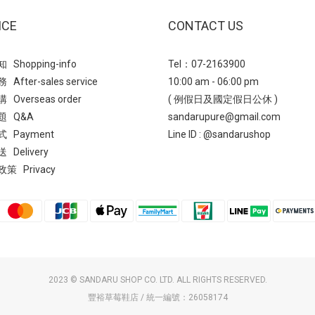
ICE
CONTACT US
Shopping-info
Tel：07-2163900
After-sales service
10:00 am - 06:00 pm
Overseas order
( 例假日及國定假日公休 )
題 Q&A
sandarupure@gmail.com
 Payment
Line ID :
@sandarushop
Delivery
策 Privacy
2023 © SANDARU SHOP CO. LTD. ALL RIGHTS RESERVED.
豐裕草莓鞋店 / 統一編號：26058174