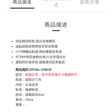
商品描述
顧客評價
式
商品描述
俏皮圓頭鞋楦,適合各種腳型
波點緞面使整體造型更加華麗
小巧蝴蝶結點綴,增添優雅甜美感
4CM內增高修飾比例,行走舒適自在
通勤與約會穿搭,都能展現甜美氣質
商品資訊 DETAIL CHECK
版型：
鞋版正常，依平常穿著尺寸選購即可
鞋面：緞面沙丁布
內墊：合成皮革
鞋底：橡膠鞋底
跟高：隱藏跟高4cm
產地：China
重量：-