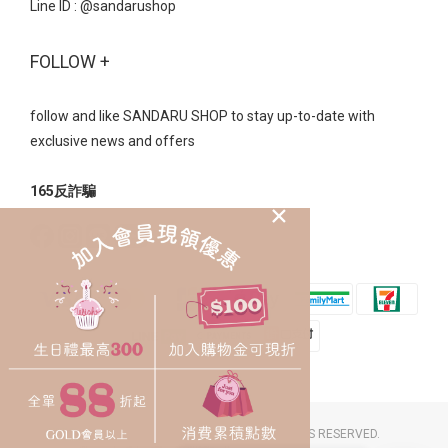
Line ID :
@sandarushop
FOLLOW +
follow and like SANDARU SHOP to stay up-to-date with
exclusive news and offers
165反詐騙
2023 © SANDARU SHOP CO. LTD. ALL RIGHTS RESERVED.