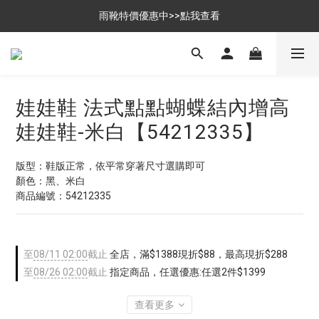
$699免運，優惠品點數5倍送
雨靴特價優惠中>>點我查看
$699免運，優惠品點數5倍送
娃娃鞋 法式點點蝴蝶結內增高
娃娃鞋-米白【54212335】
版型：鞋版正常，依平常穿著尺寸選購即可
顏色：黑、米白
商品編號：54212335
至
08/11 02:00
截止
全店，滿$1388現折$88，最高現折$288
至
08/26 02:00
截止
指定商品，任選優惠:任選2件$1399
查看更多