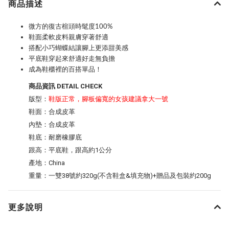
商品描述
微方的復古楦頭時髦度100%
鞋面柔軟皮料親膚穿著舒適
搭配小巧蝴蝶結讓腳上更添甜美感
平底鞋穿起來舒適好走無負擔
成為鞋櫃裡的百搭單品！
商品資訊 DETAIL CHECK
版型：
鞋版正常，腳板偏寬的女孩建議拿大一號
鞋面：合成皮革
內墊：合成皮革
鞋底：耐磨橡膠底
跟高：平底鞋，跟高約1公分
產地：China
重量：一雙38號約320g(不含鞋盒&填充物)+贈品及包裝約200g
更多說明