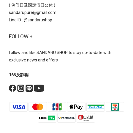
( 例假日及國定假日公休 )
sandarupure@gmail.com
Line ID :
@sandarushop
FOLLOW +
follow and like SANDARU SHOP to stay up-to-date with
exclusive news and offers
165反詐騙