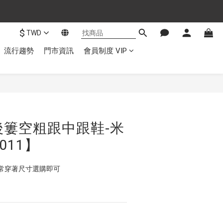
$
TWD
流行趨勢
門市資訊
會員制度 VIP
後簍空粗跟中跟鞋-米
011】
常穿著尺寸選購即可