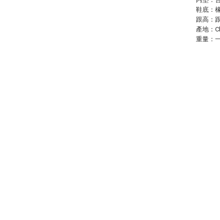
鞋底：
跟高：跟
產地：Ch
重量：一