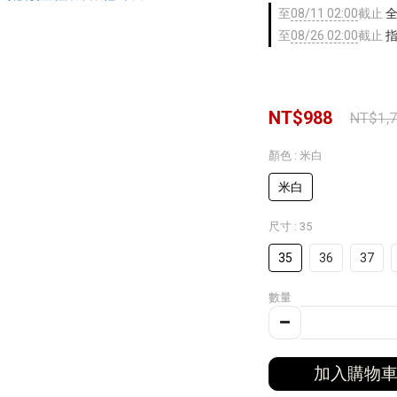
至
08/11 02:00
截止
全
至
08/26 02:00
截止
指
NT$988
NT$1,
顏色
: 米白
米白
尺寸
: 35
35
36
37
數量
加入購物