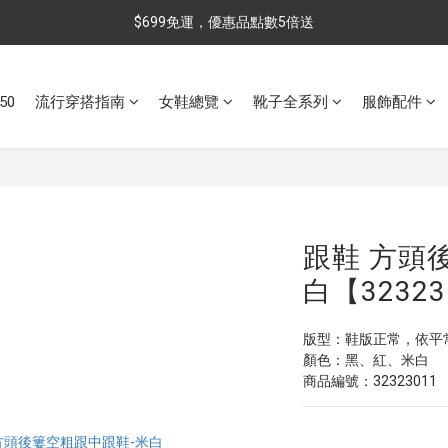
$699免運，優惠品點數5倍送
$699免運，優惠品點數5倍送
滿額最高現折$288
50
流行穿搭指南
女鞋總覽
靴子全系列
服飾配件
雨靴特價優惠中>>點我查看
$699免運，優惠品點數5倍送
跟鞋 方頭
白【32323
版型：鞋版正常，依平
顏色：黑、紅、米白
商品編號：32323011