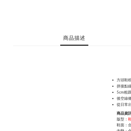
商品描述
方頭鞋楦
拼接點
5cm粗
後空線條
從日常出
商品資訊 
版型：
鞋面：
內墊：