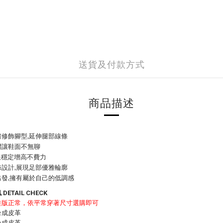
送貨及付款方式
商品描述
修飾腳型,延伸腿部線條
綴讓鞋面不無聊
跟穩定增高不費力
設計,展現足部優雅輪廓
發,擁有屬於自己的低調感
DETAIL CHECK
鞋版正常，依平常穿著尺寸選購即可
合成皮革
合成皮革