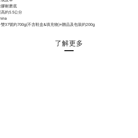
橡膠耐磨底
高約5.5公分
ina
雙37號約700g(不含鞋盒&填充物)+贈品及包裝約200g
了解更多