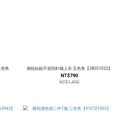
二色售
側扭結釦不規則針織上衣 五色售【38551022】
NT$790
NT$1,490