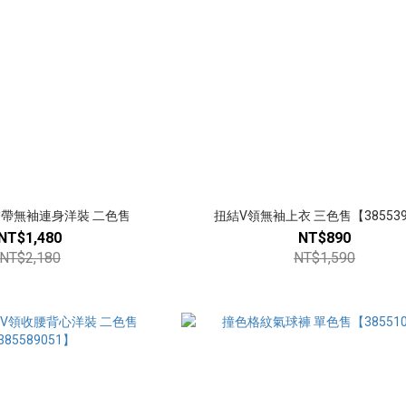
繫帶無袖連身洋裝 二色售
扭結V領無袖上衣 三色售【385539
NT$1,480
NT$890
NT$2,180
NT$1,590