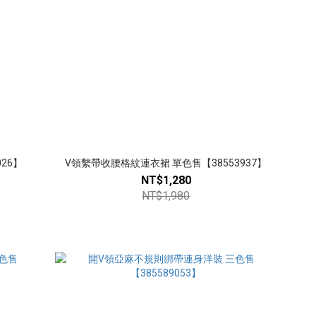
26】
V領繫帶收腰格紋連衣裙 單色售【38553937】
NT$1,280
NT$1,980