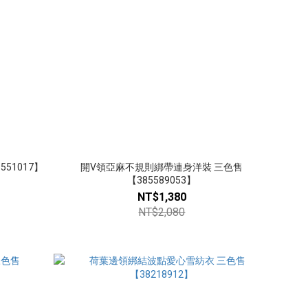
51017】
開V領亞麻不規則綁帶連身洋裝 三色售
【385589053】
NT$1,380
NT$2,080