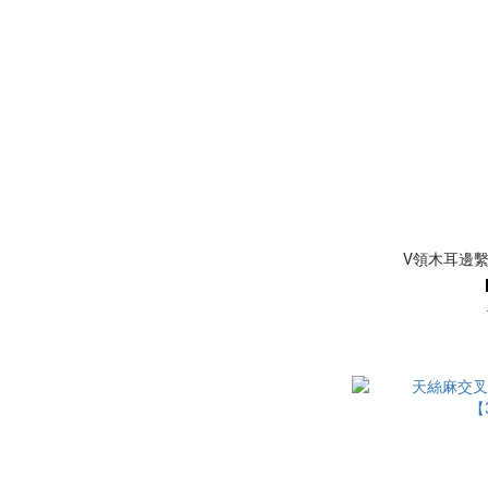
V領木耳邊