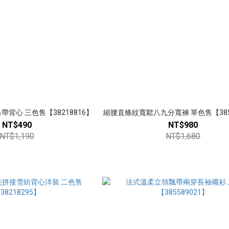
背心 三色售【38218816】
縮腰直條紋寬鬆八九分寬褲 單色售【3855
NT$490
NT$980
NT$1,190
NT$1,680