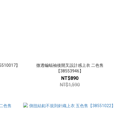
10017】
微透蝙蝠袖後開叉設計感上衣 二色售
【38553946】
NT$890
NT$1,590