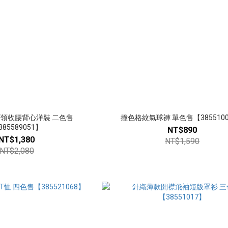
V領收腰背心洋裝 二色售
撞色格紋氣球褲 單色售【3855100
385589051】
NT$890
NT$1,380
NT$1,590
NT$2,080