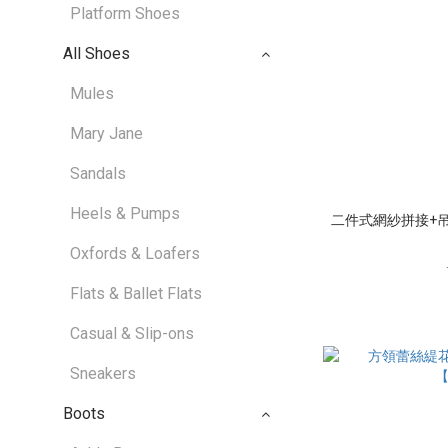
Platform Shoes
All Shoes
Mules
Mary Jane
Sandals
Heels & Pumps
二件式網紗拼接+吊帶
Oxfords & Loafers
Flats & Ballet Flats
Casual & Slip-ons
Sneakers
Boots