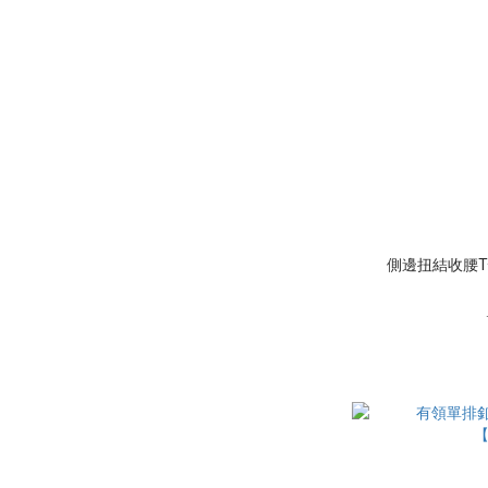
側邊扭結收腰T恤