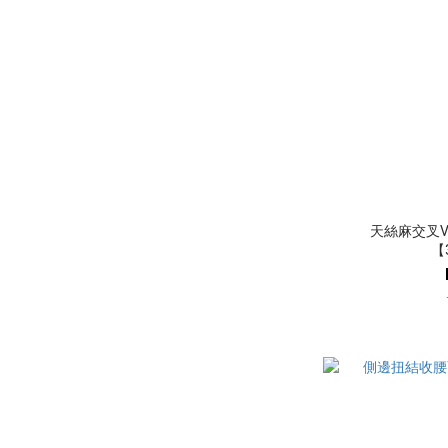
天絲麻交叉
【