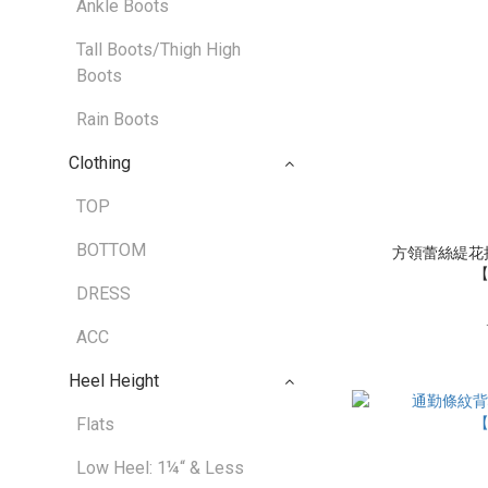
Ankle Boots
Tall Boots/Thigh High
Boots
Rain Boots
Clothing
TOP
BOTTOM
方領蕾絲緹花
【
DRESS
ACC
Heel Height
Flats
Low Heel: 1¼“ & Less