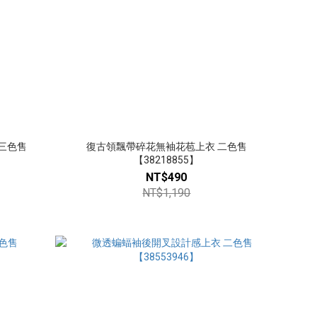
三色售
復古領飄帶碎花無袖花苞上衣 二色售
【38218855】
NT$490
NT$1,190