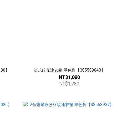
38】
法式碎花連衣裙 單色售【385589043】
NT$1,080
NT$1,780