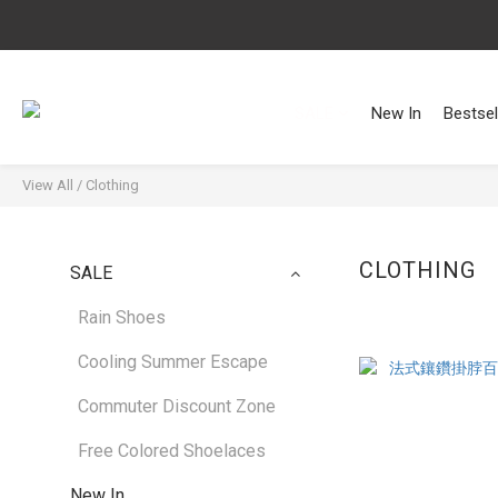
SALE
New In
Bestsel
View All
/
Clothing
CLOTHING
SALE
Rain Shoes
Cooling Summer Escape
Commuter Discount Zone
Free Colored Shoelaces
New In