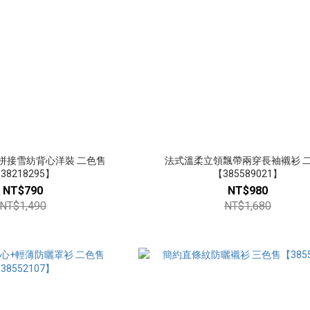
拼接雪紡背心洋裝 二色售
法式溫柔立領飄帶兩穿長袖襯衫 
38218295】
【385589021】
NT$790
NT$980
NT$1,490
NT$1,680