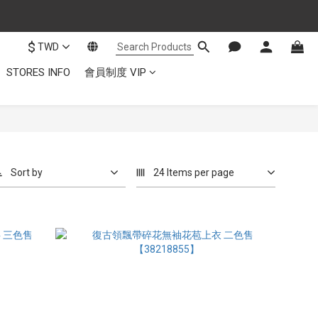
$
TWD
STORES INFO
會員制度 VIP
Sort by
24 Items per page