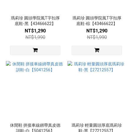
(129)
38
(129)
瑪莉珍 圓頭學院風T字扣厚
瑪莉珍 圓頭學院風T字扣厚
底鞋-黑【43466622】
底鞋-棕【43466622】
39
NT$1,290
NT$1,290
(129)
NT$1,990
NT$1,990
40
(110)
35
(99)
41
(17)
42
(12)
43
(8)
休閒鞋 拼接車線綁帶真皮德
瑪莉珍 輕量圓頭厚底瑪莉珍
看
訓鞋-白【5041256】
鞋-黑【27212557】