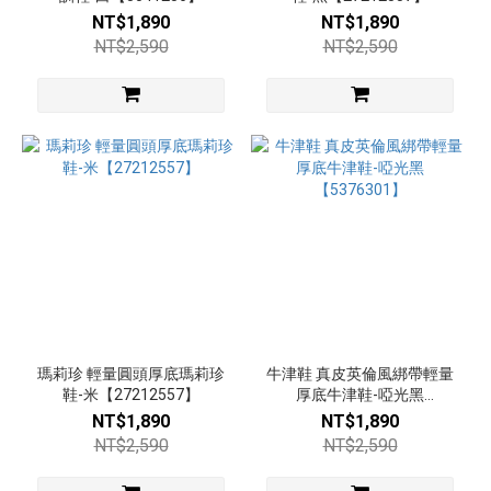
更
NT$1,890
NT$1,890
多
NT$2,590
NT$2,590
顏
色
黑
(40)
米
白
(15)
銀
(12)
白
瑪莉珍 輕量圓頭厚底瑪莉珍
牛津鞋 真皮英倫風綁帶輕量
(11)
鞋-米【27212557】
厚底牛津鞋-啞光黑
【5376301】
NT$1,890
NT$1,890
杏
NT$2,590
NT$2,590
(8)
米