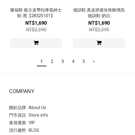
樂福鞋 復古皮帶扣厚底紳士
德訓鞋 真皮拼接珍珠飾增高
鞋-黑【28325101】
德訓鞋-奶白
【2928202510】
NT$1,690
NT$1,690
NT$2,390
NT$2,390
1
2
3
4
5
COMPANY
關於品牌 About Us
門市資訊 Store-info
會員優惠 VIP
流行趨勢 BLOG