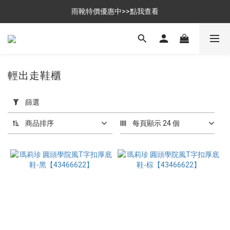
$699免運，優惠品點數5倍送
雨靴特價優惠中>>點我查看
$699免運，優惠品點數5倍送
輕出走鞋櫃
套
用
篩選
篩
選
商品排序
每頁顯示 24 個
(0/20)
尺
寸
36
(129)
37