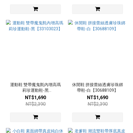
運動鞋 雙帶魔鬼氈內增高瑪
休閒鞋 拼接蕾絲透膚珍珠綁
莉珍運動鞋-黑
帶鞋-白【30688109】
【33103023】
NT$1,690
NT$1,690
NT$2,390
NT$2,390