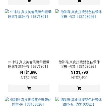
(7)
棕
(5)
卡
其
(4)
紅
(4)
看
牛津鞋 真皮英倫風綁帶輕量
德訓鞋 真皮拼接雙色鞋帶休
更
厚底牛津鞋-杏【5376301】
閒鞋-卡其【33103026】
多
NT$1,890
NT$1,790
NT$2,590
NT$2,490
跟
高
高
跟
8cm