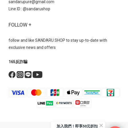
sandarupure@gmail.com
Line ID :
@sandarushop
FOLLOW +
follow and like SANDARU SHOP to stay up-to-date with
exclusive news and offers
165反詐騙
加入我們！即享50元折扣