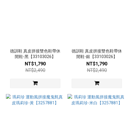
以
上
(2)
中高跟
6~8cm
(21)
德訓鞋 真皮拼接雙色鞋帶休
中跟
德訓鞋 真皮拼接雙色鞋帶休
閒鞋-黑【33103026】
閒鞋-銀【33103026】
3~5.5cm
NT$1,790
NT$1,790
(53)
NT$2,490
NT$2,490
低
跟
3cm
以
下
(23)
平
底
(31)