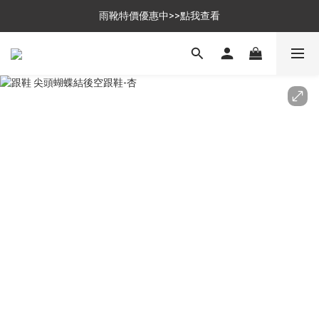
$699免運，優惠品點數5倍送
雨靴特價優惠中>>點我查看
$699免運，優惠品點數5倍送