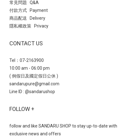
常見問題 Q&A
付款方式 Payment
商品配送 Delivery
隱私權政策 Privacy
CONTACT US
Tel：07-2163900
10:00 am - 06:00 pm
( 例假日及國定假日公休 )
sandarupure@gmail.com
Line ID :
@sandarushop
FOLLOW +
follow and like SANDARU SHOP to stay up-to-date with
exclusive news and offers