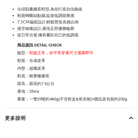
尖頭刻畫纖長鞋型,為你打造自信曲線
鞋面蝴蝶結點綴,綻放低調甜雅感
7.5CM扁跟設計,輕鬆營造高挑比例
後空線條設計,展現足部優雅輪廓
從日常出發,擁有屬於自己的低調感
商品資訊 DETAIL CHECK
版型：
鞋版正常，依平常穿著尺寸選購即可
鞋面：合成皮革
內墊：超纖皮革
鞋底：耐磨橡膠底
跟高：跟高約7.5公分
產地：China
重量：一雙39號約460g(不含鞋盒&填充物)+贈品及包裝約200g
更多說明