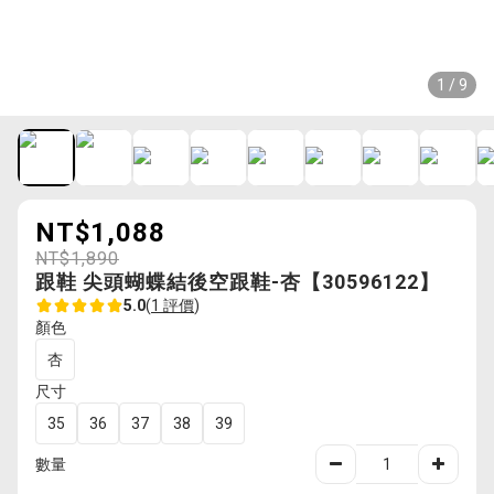
1 / 9
NT$1,088
NT$1,890
跟鞋 尖頭蝴蝶結後空跟鞋-杏【30596122】
5.0
(
1 評價
)
顏色
杏
尺寸
35
36
37
38
39
數量