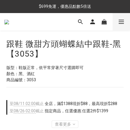
$699免運，優惠品點數5倍送
$699免運，優惠品點數5倍送
滿額最高現折$288
雨靴特價優惠中>>點我查看
跟鞋 微甜方頭蝴蝶結中跟鞋-黑
$699免運，優惠品點數5倍送
【3053】
版型：鞋版正常，依平常穿著尺寸選購即可
顏色：黑、酒紅
商品編號：3053
至
08/11 02:00
截止
全店，滿$1388現折$88，最高現折$288
至
08/26 02:00
截止
指定商品，任選優惠:任選2件$1399
查看更多