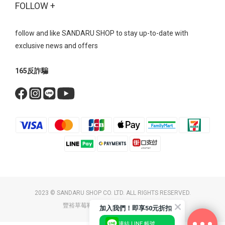
FOLLOW +
follow and like SANDARU SHOP to stay up-to-date with
exclusive news and offers
165反詐騙
2023 © SANDARU SHOP CO. LTD. ALL RIGHTS RESERVED.
豐裕草莓鞋店 / 統一編號：26058174
加入我們！即享50元折扣
連結 LINE 帳號