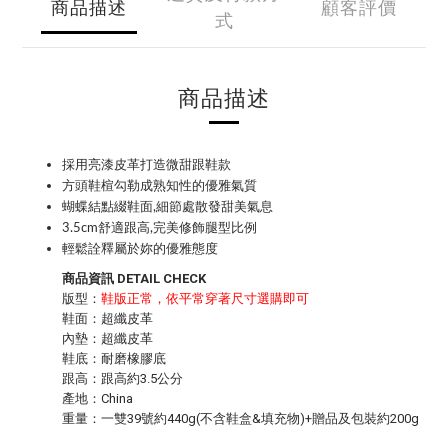
商品描述
顧客評價
式
商品描述
採用亮漆皮革打造微甜跟鞋款
方頭鞋楦勾勒成熟知性的優雅氣質
蝴蝶結點綴鞋面,細節處散發甜美氣息
3.5cm舒適跟高,完美修飾腿型比例
輕鬆詮釋屬於妳的優雅態度
商品資訊 DETAIL CHECK
版型：
鞋版正常，依平常穿著尺寸選購即可
鞋面：超纖皮革
內墊：超纖皮革
鞋底：耐磨橡膠底
跟高：跟高約3.5公分
產地：China
重量：一雙39號約440g(不含鞋盒&填充物)+贈品及包裝約200g