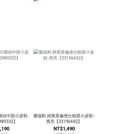
圓頭中跟小皮鞋-
樂福鞋 經典英倫便仕粗跟小皮鞋-
89332】
黑亮【33196692】
,190
NT$1,490