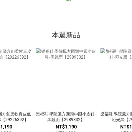
本週新品
屬方釦柔軟真皮低
樂福鞋 學院風方圓頭中跟小皮鞋-
樂福鞋 學院風方
29226392】
黑鏡面【2989332】
啞光黑【29
1,190
NT$1,190
NT$1