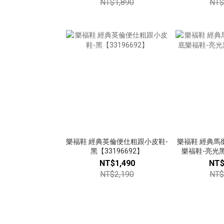
NT$1,890
NT$
樂福鞋 經典英倫便仕粗跟小皮鞋-
樂福鞋 經典馬
黑【33196692】
樂福鞋-亮光黑【
NT$1,490
NT$
NT$2,190
NT$