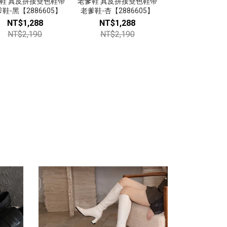
鞋 真皮拼接雙色鞋帶
老爹鞋 真皮拼接雙色鞋帶
小白鞋 超軟Q免
涼鞋 寬帶魔鬼
鞋-黑【2886605】
老爹鞋-杏【2886605】
腳休閒鞋-白【107
鞋-黑【308
NT$1,288
NT$1,288
NT$699
NT$9
NT$2,190
NT$2,190
NT$1,38
NT$1,