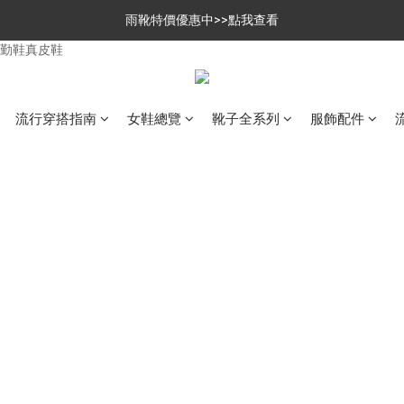
$699免運，優惠品點數5倍送
雨靴特價優惠中>>點我查看
$699免運，優惠品點數5倍送
流行穿搭指南
女鞋總覽
靴子全系列
服飾配件