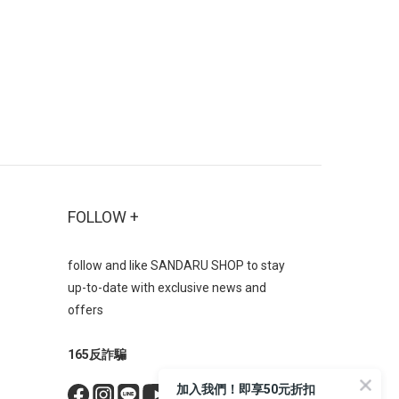
「前高後
踝最顯輕盈是所有靴款中最百搭、最不易
腿型，視
出錯的選擇，重點在於露出腿部最纖細的
修飾身
腳踝部分，創造視覺輕盈感搭配裙裝：無
供良好的
論長裙、短裙都能輕鬆駕馭，特別是中長
時髦個性
裙能剛好露出腳踝，比例最佳搭配寬褲：
計，讓穿
選擇褲管長度剛好蓋住靴口的寬褲，能顯
實用性，
得俐落有型-➋ 中筒靴：修飾小腿線條的
單品。
秘密武器中筒靴的長度約在小腿肚中央，
底瘦瘦
是較難駕馭但修飾效果極佳的款式配長裙
時尚與
或 A 字裙： 裙襬長度蓋住靴口上方，只
FOLLOW +
的效果；
露出部分小腿線條，能更顯高挑。-➌ 長
「內拉
靴（及膝 / 膝上）：最能延伸腿長比例長
follow and like SANDARU SHOP to stay
美觀、功
靴（包含及膝靴與膝上靴）是打造逆天長
up-to-date with exclusive news and
搭不可或
腿的神器，透過大面積的包覆，直接改變
offers
方頭粗中
腿部線條比例選筒身柔軟且貼合腿型的款
有強烈
式最顯瘦，避免靴筒過寬造成腿部顯粗適
165反詐騙
造出優雅
合搭配短裙、短褲或貼身褲裝，充分發揮
者散發與
長靴的修飾效果 材質與功能建議：舒適
加入我們！即享50元折扣