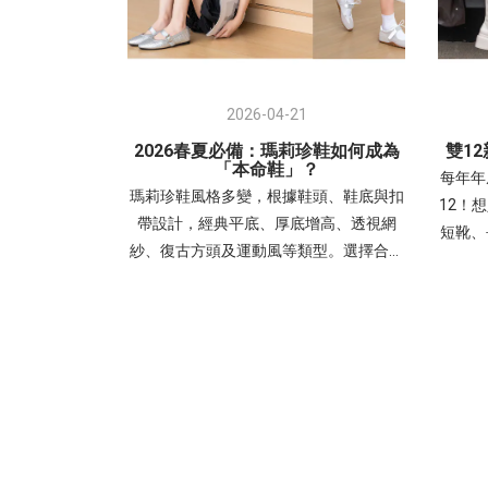
2026-04-21
2026春夏必備：瑪莉珍鞋如何成為
雙1
「本命鞋」？
每年年
瑪莉珍鞋風格多變，根據鞋頭、鞋底與扣
12！
帶設計，經典平底、厚底增高、透視網
短靴、
紗、復古方頭及運動風等類型。選擇合適
新品
的瑪莉珍鞋能精準提升整體穿搭的精緻
「靴子
感，並符合職場、逛街或日常等不同場合
字那你
需求。- 交叉細帶瑪莉珍鞋：優雅與層次
工作到
感兼具復古交叉帶內增高瑪莉珍鞋穿搭
日常
1(左圖)：露肩連身裙，展現「輕熟優
俐落有
雅」感。搭配銀色帶有未來感與亮度，中
視覺增
和柔和色調，讓整體造型更有精神。 非常
時尚元
適合周末約會、姊妹下午茶、參加時尚活
特別