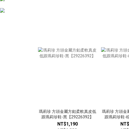
瑪莉珍 方頭金屬方釦柔軟真皮低
瑪莉珍 方頭金
跟瑪莉珍鞋-黑【29226392】
跟瑪莉珍鞋-棕【
NT$1,190
NT$