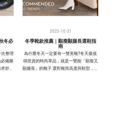
2025-10-31
0秋冬必
冬季靴款推薦｜顯瘦顯腿長選鞋指
南
一次整理
為什麼冬天一定要有一雙美靴?冬天最值
勤必備樂
得投資的時尚單品，就是一雙能「顯瘦又
追求舒適
顯腿長」的靴子 選對靴筒高度與鞋型，不
尚！ 美
只保暖，更能瞬間拉長比例、展現修長腿
防水台厚
部線條-以下從短靴、中筒靴到長靴，帶
瘦與增高
你找到最適合自己的顯瘦靴款 ♡♡♡ 選
，採用
靴指南｜踝靴、中筒靴、長靴怎麼挑？不
配「小圓
同筒高顯瘦穿搭攻略秋冬季節，靴款的筒
髦、百
高選擇是影響腿部比例的關鍵。從踝靴、
冬風格的
中筒靴到長靴，不同的長度各有其修飾重
台厚底彈
點與穿搭技巧。➊ 踝靴（短靴）：露出腳