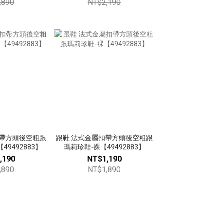
,890
NT$2,190
扣帶方頭後空粗跟
跟鞋 法式金屬扣帶方頭後空粗跟
49492883】
瑪莉珍鞋-裸【49492883】
,190
NT$1,190
,890
NT$1,890