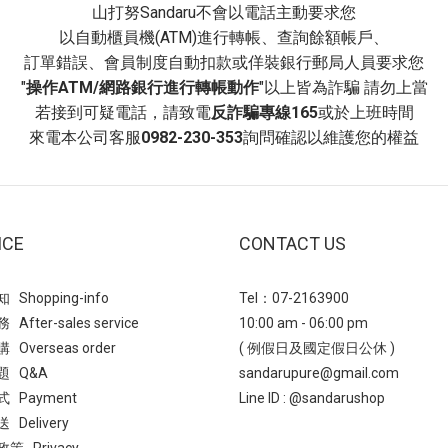
力瘦瘦靴 增高約 7.5 公分採用
山打努Sandaru不會以電話主動要求您
 短靴 一字皮帶扣超厚底鬆糕靴(點
高」的厚底設計，穿上後能貼合
以自動櫃員機(ATM)進行轉帳、查詢餘額帳戶、
尖頭個性牛仔反摺靴這款短靴融合了
覺上使小腿看起來更纖細、俐落
訂單錯誤、會員制度自動扣款或佯裝銀行郵局人員要求您
面材質與時尚尖頭設計，輕鬆打造
形；厚實的「鋸齒大底」不僅提
"
操作ATM/網路銀行進行轉帳動作
"以上皆為詐騙 請勿上當
氣的秋冬造型！獨特的靴筒反摺堆
抓地力與存在感，也為鞋款增添
若接到可疑電話，請致電
反詐騙專線165
或於上班時間
，增添豐富的穿搭層次感。穩固好
與視覺層次，貼心的「拉鍊」設
來電本公司客服
0982-230-353
詢問確認以維護您的權益
公分跟高，輕鬆拉長雙腿比例，無
脫過程更省時、方便，提升日常
裙裝都能完美搭配。 →短靴 尖頭
是秋冬衣櫥不可或缺的時髦百搭
仔反摺靴(點我)- 永不退流行切爾
(點我)短靴 圓頭中車線鋸齒厚
一款經典且永不退流行的短筒靴，
靴 「方頭」與「粗跟」設計兼顧
側邊鬆緊帶無鞋帶的設計為主要特
ICE
CONTACT US
穩固性，同時達到「修飾腿長」
量厚底瘦瘦切爾西靴簡約設計，一雙
加上「舒適透氣」的超纖皮料與
鬆搞定一週所有穿搭，6.5公分穩
Shopping-info
Tel：07-2163900
鍊」的便利設計，讓這雙靴子集
底立刻拉長腿部比例！經典的鬆緊
After-sales service
10:00 am - 06:00 pm
能、舒適於一身，是秋冬時髦穿
，不僅增加穿著彈性，更為整體造
Overseas order
( 例假日及國定假日公休 )
缺的實用單品。(點我)短靴 率性
率性層次感。推薦給想買一雙能穿
題 Q&A
sandarupure@gmail.com
跟短靴 這款靴子必買的特點：帶
的你！ → 短靴 輕量厚底瘦瘦切爾
 Payment
Line ID :
@sandarushop
「復古」元素的設計，能輕鬆營
點我)- 潮流厚底靴強勢回歸厚底靴
Delivery
且充滿質感的時尚氛圍，讓穿著
季節持續流行的時尚單品，不僅能
策 Privacy