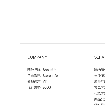
動。穿搭2(右圖)：多層次疊穿，以酒紅
孩 →
色交叉瑪莉珍鞋搭配淡黃色與白色。利用
我) 
異材質疊穿營造溫柔層次感，打造「韓系
麂皮絨
減齡」風格。 推薦場合~ 校園穿搭、日常
俐落帥
通勤、休閒逛街。- 穿搭3：文青學院風~
堆造型
襪子與瑪莉珍鞋的組合自帶「學生氣
走的5
息」，能瞬間為穿搭注入活力與俏皮感。
論褲裝
白色泡泡袖洋裝，黑色的滾邊設計與腳上
個性牛
的黑色瑪莉珍鞋首尾呼應，讓整體色系維
西靴是
持在簡潔的黑白配，顯得俐落又高級。 非
以其
COMPANY
SERV
常適合看展、書店約會、或是日常課堂。
色 輕
即便服裝很簡單（如素色洋裝），只要鞋
即可輕
關於品牌 About Us
購物須知 
襪搭得好，穿搭完整度就會很高！ 瑪莉
固的厚
門市資訊 Store-info
售後服務 
珍 復古交叉帶內增高瑪莉珍鞋- 平底瑪莉
帶拼接
會員優惠 VIP
海外訂購 
珍鞋：最實穿的日常首選方頭編織紋一字
型增添
流行趨勢 BLOG
常見問
帶瑪莉珍鞋此款相較於平滑皮革，編織設
很多年
付款方式
計多了一份手工質感與度假氛圍~ 以深藍
西靴(
商品配送 
色格子襯衫搭配酒紅色平底瑪莉珍鞋，藍
是秋冬
隱私權政