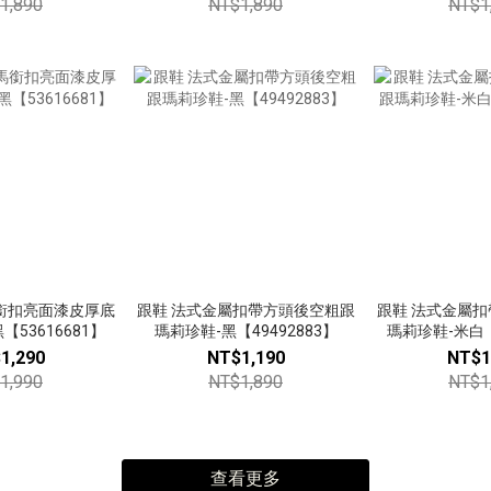
1,890
NT$1,890
NT$1
銜扣亮面漆皮厚底
跟鞋 法式金屬扣帶方頭後空粗跟
跟鞋 法式金屬
53616681】
瑪莉珍鞋-黑【49492883】
瑪莉珍鞋-米白【
1,290
NT$1,190
NT$1
1,990
NT$1,890
NT$1
查看更多