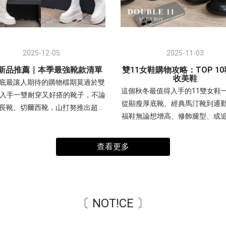
2025-12-05
2025-11-03
2新品推薦｜本季最強靴款清單
雙11女鞋購物攻略：TOP 1
收美鞋
底最讓人期待的購物檔期莫過於雙
這個秋冬最值得入手的11雙女鞋
想入手一雙耐穿又好搭的靴子，不論
從顯瘦厚底靴、經典馬汀靴到通
長靴、切爾西靴，山打努推出超值
福鞋無論想增高、修飾腿型、或
。如果你正在搜尋 「靴子推薦」、
百搭-讓你不踩雷、買得划算又時
新品」、「冬季靴子必買」 等關鍵
腿瘦瘦靴透過「彈力貼腿」和「
一定不能錯過這篇~ - 短靴推薦從
查看更多
底」兩大設計，達到視覺上的顯
約會都能穿，適合上班族、學生、
效果，讓腿部線條更完美；同時
穿搭必備 一字皮帶扣超厚底鬆糕靴
「超纖皮革」提升整體質感，搭
型一字皮帶扣設計，超厚鬆糕鞋底
頭」簡約鞋型，使其成為兼具時
高修飾比例，這款短靴融合了多種
〔 NOT!CE 〕
搭、舒適，並能輕鬆駕馭多種秋
素，是秋冬穿搭不可或缺的單品，
明星單品。(點我)短靴 顯瘦防水
適合追求甜美個性（甜酷風）的女