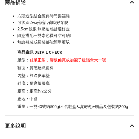
商品描述
方頭造型結合經典時尚樂福鞋
可後踩2way設計,省時好穿脫
2.5cm低跟,無壓迫感舒適好走
隨意搭配一雙素色襪可甜可酷!
無論褲裝或裙裝都能簡單駕馭
商品資訊 DETAIL CHECK
版型：
鞋版正常，腳板偏寬或加襪子建議拿大一號
鞋面：質感超纖皮料
內墊：舒適皮革墊
鞋底：耐磨橡膠底
跟高：跟高約2公分
產地：中國
重量：一雙40號約500g(不含鞋盒&填充物)+贈品及包裝約200g
更多說明