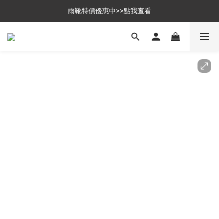
$699免運，優惠品點數5倍送
雨靴特價優惠中>>點我查看
$699免運，優惠品點數5倍送