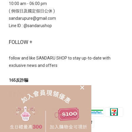
10:00 am - 06:00 pm
( 例假日及國定假日公休 )
sandarupure@gmail.com
Line ID :
@sandarushop
FOLLOW +
follow and like SANDARU SHOP to stay up-to-date with
exclusive news and offers
165反詐騙