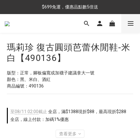
$699免運，優惠品點數5倍送
$699免運，優惠品點數5倍送
滿額最高現折$288
雨靴特價優惠中>>點我查看
瑪莉珍 復古圓頭芭蕾休閒鞋-米
$699免運，優惠品點數5倍送
白【490136】
版型：正常，腳板偏寬或加襪子建議拿大一號
顏色：黑、米白、酒紅
商品編號：490136
至
08/11 02:00
截止
全店，滿$1388現折$88，最高現折$288
全店，線上付款：加碼1%優惠
查看更多