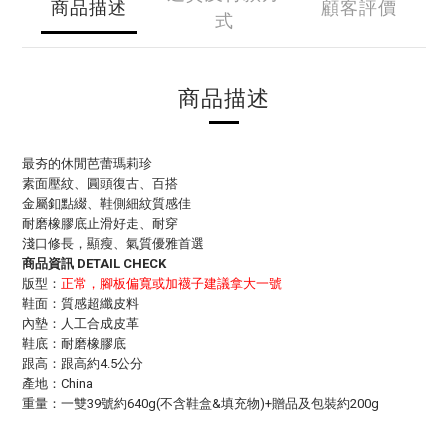
商品描述
顧客評價
式
商品描述
最夯的休閒芭蕾瑪莉珍
素面壓紋、圓頭復古、百搭
金屬釦點綴、鞋側細紋質感佳
耐磨橡膠底止滑好走、耐穿
淺口修長，顯瘦、氣質優雅首選
商品資訊 DETAIL CHECK
版型：
正常，腳板偏寬或加襪子建議拿大一號
鞋面：質感超纖皮料
內墊：人工合成皮革
鞋底：耐磨橡膠底
跟高：跟高約4.5公分
產地：China
重量：一雙39號約640g(不含鞋盒&填充物)+贈品及包裝約200g