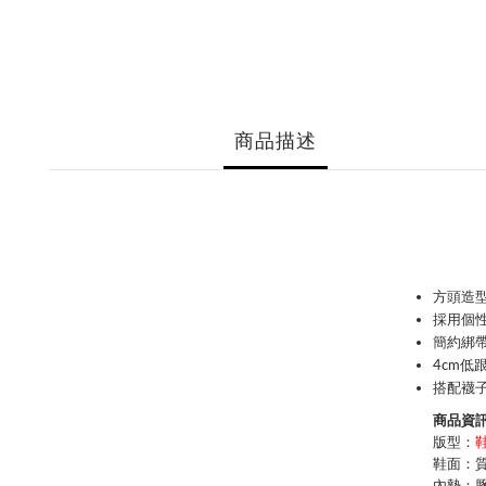
商品描述
方頭造
採用個
簡約綁
4cm低
搭配襪子
商品資訊 
版型：
鞋面：
內墊：