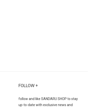
FOLLOW +
follow and like SANDARU SHOP to stay
up-to-date with exclusive news and