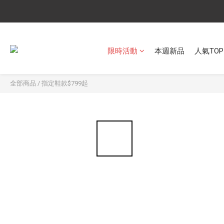
限時活動
本週新品
人氣TOP
全部商品
/
指定鞋款$799起