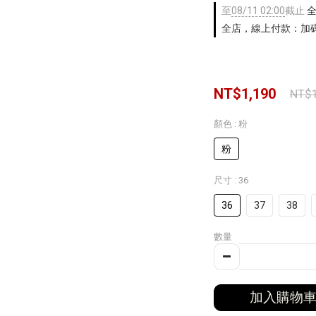
至
08/11 02:00
截止
全
全店，線上付款：加碼
NT$1,190
NT$1
顏色
: 粉
粉
尺寸
: 36
36
37
38
數量
加入購物