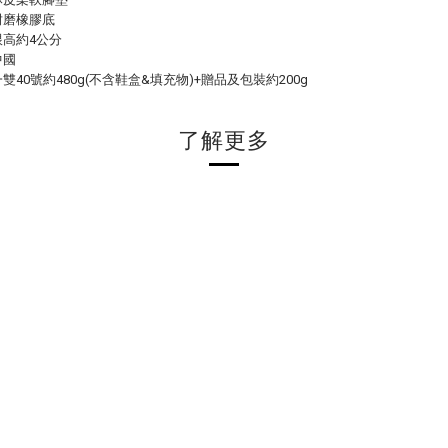
耐磨橡膠底
高約4公分
中國
雙40號約480g(不含鞋盒&填充物)+贈品及包裝約200g
了解更多