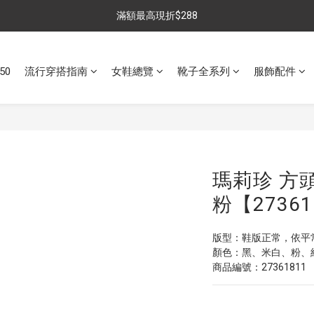
$699免運，優惠品點數5倍送
滿額最高現折$288
雨靴特價優惠中>>點我查看
50
流行穿搭指南
女鞋總覽
靴子全系列
服飾配件
$699免運，優惠品點數5倍送
瑪莉珍 方
粉【27361
版型：鞋版正常，依平
顏色：黑、米白、粉、
商品編號：27361811