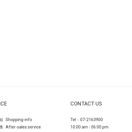
ICE
CONTACT US
Shopping-info
Tel：07-2163900
After-sales service
10:00 am - 06:00 pm