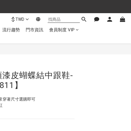
$
TWD
流行趨勢
門市資訊
會員制度 VIP
頭漆皮蝴蝶結中跟鞋-
811】
常穿著尺寸選購即可
紅