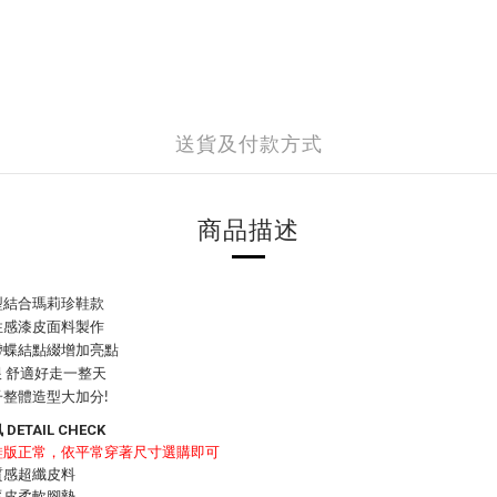
送貨及付款方式
商品描述
型結合瑪莉珍鞋款
性感漆皮面料製作
帶蝶結點綴增加亮點
跟 舒適好走一整天
整體造型大加分!
DETAIL CHECK
鞋版正常，依平常穿著尺寸選購即可
質感超纖皮料
豚皮柔軟腳墊