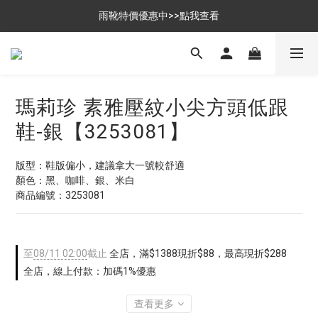
$699免運，優惠品點數5倍送
雨靴特價優惠中>>點我查看
$699免運，優惠品點數5倍送
瑪莉珍 素雅壓紋小尖方頭低跟
鞋-銀【3253081】
版型：鞋版偏小，建議拿大一號較舒適
顏色：黑、咖啡、銀、米白
商品編號：3253081
至
08/11 02:00
截止
全店，滿$1388現折$88，最高現折$288
全店，線上付款：加碼1%優惠
查看更多