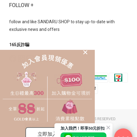
FOLLOW +
follow and like SANDARU SHOP to stay up-to-date with
exclusive news and offers
165反詐騙
2023 © SANDARU SHOP CO. LTD. ALL RIGHTS RESERVED.
豐裕草莓鞋店 / 統一編號：26058174
加入我們！即享50元折扣