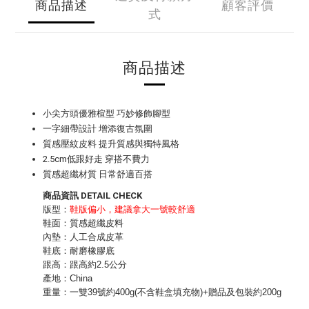
商品描述
顧客評價
式
商品描述
小尖方頭優雅楦型 巧妙修飾腳型
一字細帶設計 增添復古氛圍
質感壓紋皮料 提升質感與獨特風格
2.5cm低跟好走 穿搭不費力
質感超纖材質 日常舒適百搭
商品資訊 DETAIL CHECK
版型：
鞋版偏小，建議拿大一號較舒適
鞋面：質感超纖皮料
內墊：人工合成皮革
鞋底：耐磨橡膠底
跟高：跟高約2.5公分
產地：China
重量：一雙39號約400g(不含鞋盒填充物)+贈品及包裝約200g