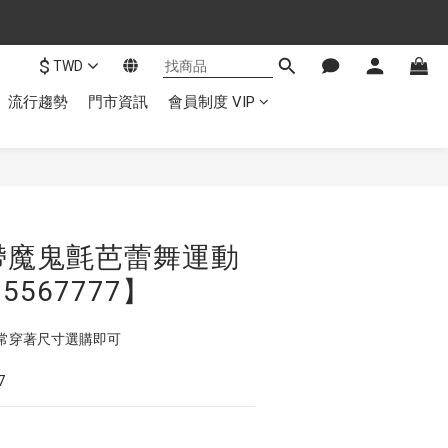
$
TWD
流行趨勢
門市資訊
會員制度 VIP
帶魔鬼氈芭蕾舞運動
5567777】
常穿著尺寸選購即可
7