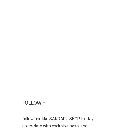
FOLLOW +
follow and like SANDARU SHOP to stay
up-to-date with exclusive news and