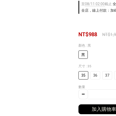
至
08/11 02:00
截止
全
全店，線上付款：加碼
NT$988
NT$1,
顏色
: 黑
黑
尺寸
: 35
35
36
37
數量
加入購物