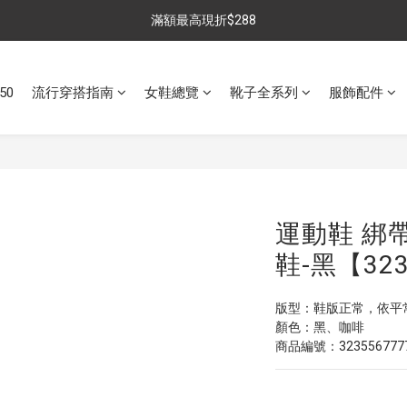
$699免運，優惠品點數5倍送
滿額最高現折$288
雨靴特價優惠中>>點我查看
50
流行穿搭指南
女鞋總覽
靴子全系列
服飾配件
$699免運，優惠品點數5倍送
運動鞋 綁
鞋-黑【323
版型：鞋版正常，依平
顏色：黑、咖啡
商品編號：323556777