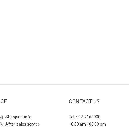
ICE
CONTACT US
Shopping-info
Tel：07-2163900
After-sales service
10:00 am - 06:00 pm