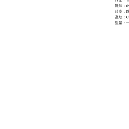
鞋底：
跟高：跟
產地：Ch
重量：一