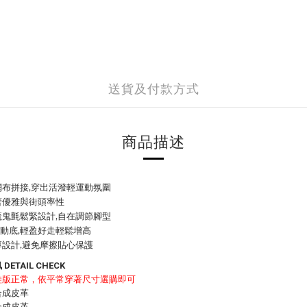
送貨及付款方式
商品描述
網布拼接,穿出活潑輕運動氛圍
蕾優雅與街頭率性
魔鬼氈鬆緊設計,自在調節腳型
m運動底,輕盈好走輕鬆增高
設計,避免摩擦貼心保護
DETAIL CHECK
鞋版正常，依平常穿著尺寸選購即可
合成皮革
合成皮革