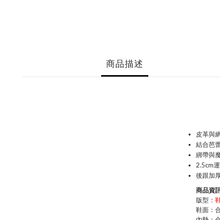
商品描述
皮革與
結合芭
綁帶與
2.5c
後跟加厚
商品資訊 
版型：
鞋面：
內墊：