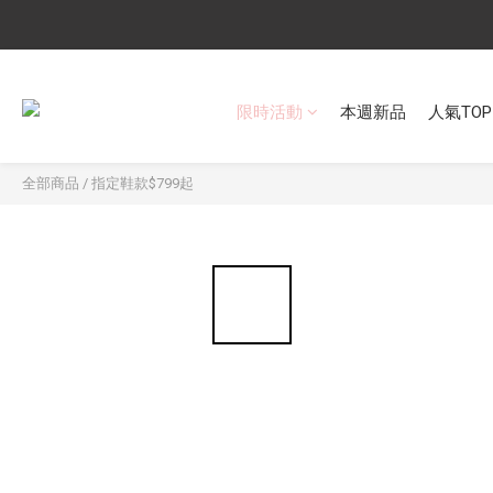
限時活動
本週新品
人氣TOP
全部商品
/
指定鞋款$799起