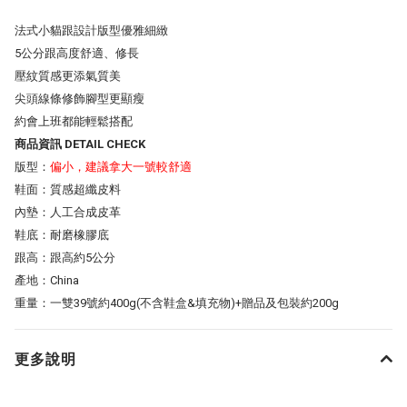
法式小貓跟設計版型優雅細緻
5公分跟高度舒適、修長
壓紋質感更添氣質美
尖頭線條修飾腳型更顯瘦
約會上班都能輕鬆搭配
商品資訊 DETAIL CHECK
版型：
偏小，建議拿大一號較舒適
鞋面：質感超纖皮料
內墊：人工合成皮革
鞋底：耐磨橡膠底
跟高：跟高約5公分
產地：China
重量：一雙39號約400g(不含鞋盒&填充物)+贈品及包裝約200g
更多說明