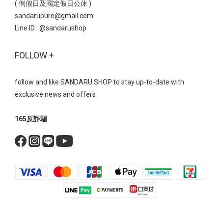
( 例假日及國定假日公休 )
sandarupure@gmail.com
Line ID :
@sandarushop
FOLLOW +
follow and like SANDARU SHOP to stay up-to-date with
exclusive news and offers
165反詐騙