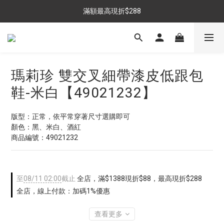
$699免運，優惠品點數5倍送
滿額最高現折$288
雨靴特價優惠中>>點我查看
$699免運，優惠品點數5倍送
瑪莉珍 雙交叉細帶漆皮低跟包
鞋-米白【49021232】
版型：正常，依平常穿著尺寸選購即可
顏色：黑、米白、酒紅
商品編號：49021232
至
08/11 02:00
截止
全店，滿$1388現折$88，最高現折$288
全店，線上付款：加碼1%優惠
查看更多