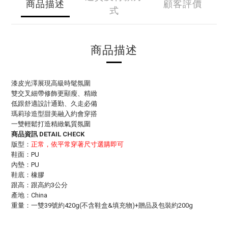
商品描述
顧客評價
式
商品描述
漆皮光澤展現高級時髦氛圍
雙交叉細帶修飾更顯瘦、精緻
低跟舒適設計通勤、久走必備
瑪莉珍造型甜美融入約會穿搭
一雙輕鬆打造精緻氣質氛圍
商品資訊 DETAIL CHECK
版型：
正常，依平常穿著尺寸選購即可
鞋面：PU
內墊：PU
鞋底：橡膠
跟高：跟高約3公分
產地：China
重量：一雙39號約420g(不含鞋盒&填充物)+贈品及包裝約200g