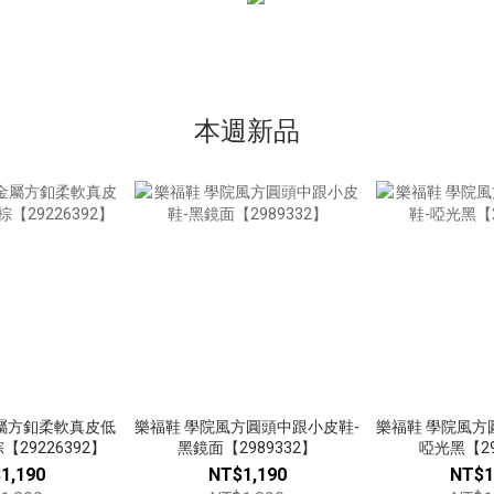
本週新品
屬方釦柔軟真皮低
樂福鞋 學院風方圓頭中跟小皮鞋-
樂福鞋 學院風方
29226392】
黑鏡面【2989332】
啞光黑【29
1,190
NT$1,190
NT$1