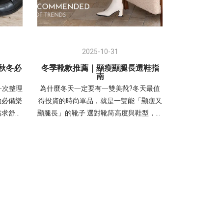
2025-10-31
0秋冬必
冬季靴款推薦｜顯瘦顯腿長選鞋指
南
一次整理
為什麼冬天一定要有一雙美靴?冬天最值
勤必備樂
得投資的時尚單品，就是一雙能「顯瘦又
追求舒適
顯腿長」的靴子 選對靴筒高度與鞋型，不
尚！ 美
只保暖，更能瞬間拉長比例、展現修長腿
防水台厚
部線條-以下從短靴、中筒靴到長靴，帶
瘦與增高
你找到最適合自己的顯瘦靴款 ♡♡♡ 選
，採用
靴指南｜踝靴、中筒靴、長靴怎麼挑？不
配「小圓
同筒高顯瘦穿搭攻略秋冬季節，靴款的筒
髦、百
高選擇是影響腿部比例的關鍵。從踝靴、
冬風格的
中筒靴到長靴，不同的長度各有其修飾重
台厚底彈
點與穿搭技巧。➊ 踝靴（短靴）：露出腳