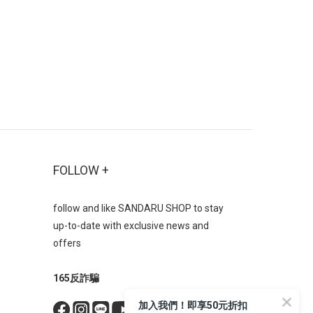
「前高後
踝最顯輕盈是所有靴款中最百搭、最不易
腿型，視
出錯的選擇，重點在於露出腿部最纖細的
修飾身
腳踝部分，創造視覺輕盈感搭配裙裝：無
供良好的
論長裙、短裙都能輕鬆駕馭，特別是中長
時髦個性
裙能剛好露出腳踝，比例最佳搭配寬褲：
計，讓穿
選擇褲管長度剛好蓋住靴口的寬褲，能顯
實用性，
得俐落有型-➋ 中筒靴：修飾小腿線條的
單品。
秘密武器中筒靴的長度約在小腿肚中央，
底瘦瘦
是較難駕馭但修飾效果極佳的款式配長裙
時尚與
或 A 字裙： 裙襬長度蓋住靴口上方，只
FOLLOW +
的效果；
露出部分小腿線條，能更顯高挑。-➌ 長
「內拉
靴（及膝 / 膝上）：最能延伸腿長比例長
follow and like SANDARU SHOP to stay
美觀、功
靴（包含及膝靴與膝上靴）是打造逆天長
up-to-date with exclusive news and
搭不可或
腿的神器，透過大面積的包覆，直接改變
offers
方頭粗中
腿部線條比例選筒身柔軟且貼合腿型的款
有強烈
式最顯瘦，避免靴筒過寬造成腿部顯粗適
165反詐騙
造出優雅
合搭配短裙、短褲或貼身褲裝，充分發揮
者散發與
長靴的修飾效果 材質與功能建議：舒適
加入我們！即享50元折扣