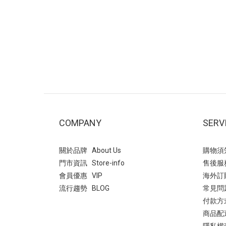
動。穿搭2(右圖)：多層次疊穿，以酒紅
孩 →
色交叉瑪莉珍鞋搭配淡黃色與白色。利用
我) 
異材質疊穿營造溫柔層次感，打造「韓系
麂皮絨
減齡」風格。 推薦場合~ 校園穿搭、日常
俐落帥
通勤、休閒逛街。- 穿搭3：文青學院風~
堆造型
襪子與瑪莉珍鞋的組合自帶「學生氣
走的5
息」，能瞬間為穿搭注入活力與俏皮感。
論褲裝
白色泡泡袖洋裝，黑色的滾邊設計與腳上
個性牛
的黑色瑪莉珍鞋首尾呼應，讓整體色系維
西靴是
持在簡潔的黑白配，顯得俐落又高級。 非
以其
COMPANY
SERV
常適合看展、書店約會、或是日常課堂。
色 輕
即便服裝很簡單（如素色洋裝），只要鞋
即可輕
關於品牌 About Us
購物須知 
襪搭得好，穿搭完整度就會很高！ 瑪莉
固的厚
門市資訊 Store-info
售後服務 
珍 復古交叉帶內增高瑪莉珍鞋- 平底瑪莉
帶拼接
會員優惠 VIP
海外訂購 
珍鞋：最實穿的日常首選方頭編織紋一字
型增添
流行趨勢 BLOG
常見問
帶瑪莉珍鞋此款相較於平滑皮革，編織設
很多年
付款方式
計多了一份手工質感與度假氛圍~ 以深藍
西靴(
商品配送 
色格子襯衫搭配酒紅色平底瑪莉珍鞋，藍
是秋冬
隱私權政