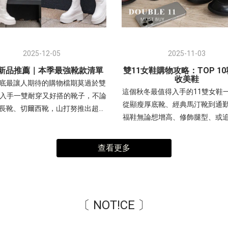
2025-12-05
2025-11-03
2新品推薦｜本季最強靴款清單
雙11女鞋購物攻略：TOP 1
收美鞋
底最讓人期待的購物檔期莫過於雙
這個秋冬最值得入手的11雙女鞋
想入手一雙耐穿又好搭的靴子，不論
從顯瘦厚底靴、經典馬汀靴到通
長靴、切爾西靴，山打努推出超值
福鞋無論想增高、修飾腿型、或
。如果你正在搜尋 「靴子推薦」、
百搭-讓你不踩雷、買得划算又時
新品」、「冬季靴子必買」 等關鍵
腿瘦瘦靴透過「彈力貼腿」和「
一定不能錯過這篇~ - 短靴推薦從
查看更多
底」兩大設計，達到視覺上的顯
約會都能穿，適合上班族、學生、
效果，讓腿部線條更完美；同時
穿搭必備 一字皮帶扣超厚底鬆糕靴
「超纖皮革」提升整體質感，搭
型一字皮帶扣設計，超厚鬆糕鞋底
頭」簡約鞋型，使其成為兼具時
高修飾比例，這款短靴融合了多種
〔 NOT!CE 〕
搭、舒適，並能輕鬆駕馭多種秋
素，是秋冬穿搭不可或缺的單品，
明星單品。(點我)短靴 顯瘦防水
適合追求甜美個性（甜酷風）的女