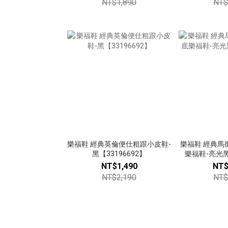
NT$1,890
NT$
樂福鞋 經典英倫便仕粗跟小皮鞋-
樂福鞋 經典馬
黑【33196692】
樂福鞋-亮光黑【
NT$1,490
NT$
NT$2,190
NT$