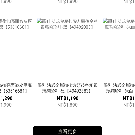
1,890
NT$1,890
NT$1
銜扣亮面漆皮厚底
跟鞋 法式金屬扣帶方頭後空粗跟
跟鞋 法式金屬
53616681】
瑪莉珍鞋-黑【49492883】
瑪莉珍鞋-米白【
1,290
NT$1,190
NT$1
1,990
NT$1,890
NT$1
查看更多