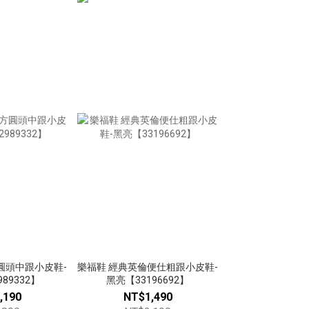
圓頭中跟小皮鞋-
樂福鞋 經典英倫便仕粗跟小皮鞋-
89332】
黑亮【33196692】
,190
NT$1,490