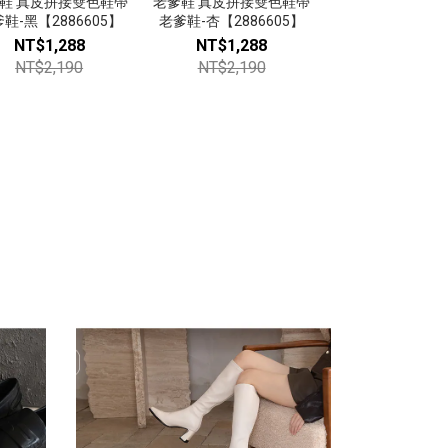
鞋 真皮拼接雙色鞋帶
老爹鞋 真皮拼接雙色鞋帶
小白鞋 超軟Q免
涼鞋 寬帶魔鬼
鞋-黑【2886605】
老爹鞋-杏【2886605】
腳休閒鞋-白【107
鞋-黑【308
NT$1,288
NT$1,288
NT$699
NT$9
NT$2,190
NT$2,190
NT$1,38
NT$1,