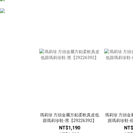
瑪莉珍 方頭金屬方釦柔軟真皮低
瑪莉珍 方頭金
跟瑪莉珍鞋-黑【29226392】
跟瑪莉珍鞋-棕【
NT$1,190
NT$