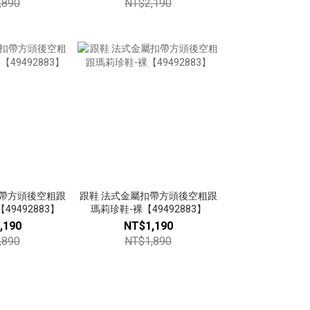
,890
NT$2,190
扣帶方頭後空粗跟
跟鞋 法式金屬扣帶方頭後空粗跟
49492883】
瑪莉珍鞋-裸【49492883】
,190
NT$1,190
,890
NT$1,890