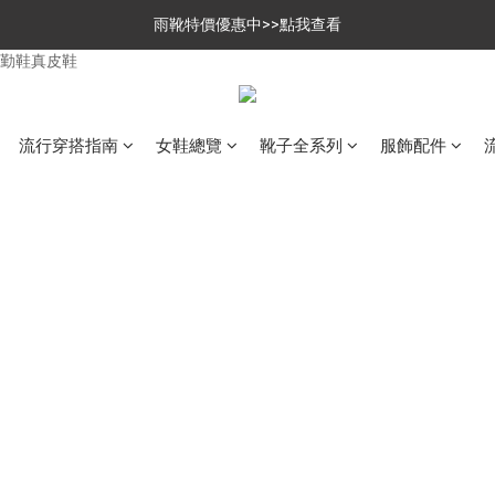
$699免運，優惠品點數5倍送
雨靴特價優惠中>>點我查看
$699免運，優惠品點數5倍送
流行穿搭指南
女鞋總覽
靴子全系列
服飾配件