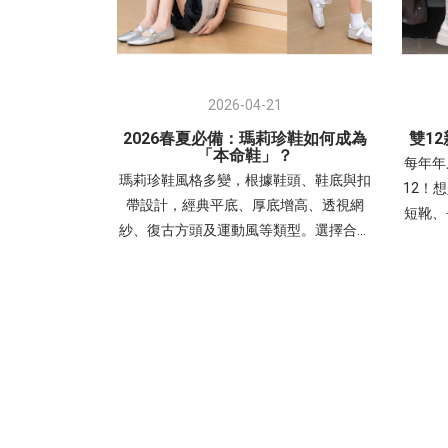
2026-04-21
2026春夏必備：瑪莉珍鞋如何成為
雙1
「本命鞋」？
每年年
瑪莉珍鞋風格多變，根據鞋頭、鞋底與扣
12！
帶設計，經典平底、厚底增高、透視網
短靴、
紗、復古方頭及運動風等類型。選擇合適
新品
的瑪莉珍鞋能精準提升整體穿搭的精緻
「靴子
感，並符合職場、逛街或日常等不同場合
字那你
需求。- 交叉細帶瑪莉珍鞋：優雅與層次
工作到
感兼具復古交叉帶內增高瑪莉珍鞋穿搭
日常
1(左圖)：露肩連身裙，展現「輕熟優
俐落有
雅」感。搭配銀色帶有未來感與亮度，中
視覺增
和柔和色調，讓整體造型更有精神。 非常
時尚元
適合周末約會、姊妹下午茶、參加時尚活
特別