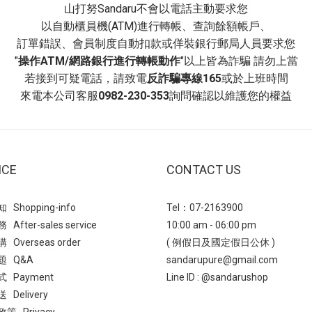
力瘦瘦靴 增高約 7.5 公分採用
山打努Sandaru不會以電話主動要求您
 短靴 一字皮帶扣超厚底鬆糕靴(點
高」的厚底設計，穿上後能貼合
以自動櫃員機(ATM)進行轉帳、查詢餘額帳戶、
尖頭個性牛仔反摺靴這款短靴融合了
覺上使小腿看起來更纖細、俐落
訂單錯誤、會員制度自動扣款或佯裝銀行郵局人員要求您
面材質與時尚尖頭設計，輕鬆打造
形；厚實的「鋸齒大底」不僅提
"
操作ATM/網路銀行進行轉帳動作
"以上皆為詐騙 請勿上當
氣的秋冬造型！獨特的靴筒反摺堆
抓地力與存在感，也為鞋款增添
若接到可疑電話，請致電
反詐騙專線165
或於上班時間
，增添豐富的穿搭層次感。穩固好
與視覺層次，貼心的「拉鍊」設
來電本公司客服
0982-230-353
詢問確認以維護您的權益
公分跟高，輕鬆拉長雙腿比例，無
脫過程更省時、方便，提升日常
裙裝都能完美搭配。 →短靴 尖頭
是秋冬衣櫥不可或缺的時髦百搭
仔反摺靴(點我)- 永不退流行切爾
(點我)短靴 圓頭中車線鋸齒厚
一款經典且永不退流行的短筒靴，
靴 「方頭」與「粗跟」設計兼顧
側邊鬆緊帶無鞋帶的設計為主要特
ICE
CONTACT US
穩固性，同時達到「修飾腿長」
量厚底瘦瘦切爾西靴簡約設計，一雙
加上「舒適透氣」的超纖皮料與
鬆搞定一週所有穿搭，6.5公分穩
Shopping-info
Tel：07-2163900
鍊」的便利設計，讓這雙靴子集
底立刻拉長腿部比例！經典的鬆緊
After-sales service
10:00 am - 06:00 pm
能、舒適於一身，是秋冬時髦穿
，不僅增加穿著彈性，更為整體造
Overseas order
( 例假日及國定假日公休 )
缺的實用單品。(點我)短靴 率性
率性層次感。推薦給想買一雙能穿
題 Q&A
sandarupure@gmail.com
跟短靴 這款靴子必買的特點：帶
的你！ → 短靴 輕量厚底瘦瘦切爾
 Payment
Line ID :
@sandarushop
「復古」元素的設計，能輕鬆營
點我)- 潮流厚底靴強勢回歸厚底靴
Delivery
且充滿質感的時尚氛圍，讓穿著
季節持續流行的時尚單品，不僅能
策 Privacy