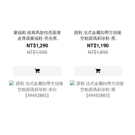
樂福鞋 經典馬銜扣亮面漆
跟鞋 法式金屬扣帶方頭後
皮厚底樂福鞋-亮光黑
空粗跟瑪莉珍鞋-黑
【53616681】
【49492883】
NT$1,290
NT$1,190
NT$1,990
NT$1,890