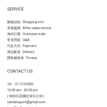
結合了今年大熱的Balletcore(芭蕾風)與透氣網紗設計，散發出一種
輕盈、慵懶且不失優雅的氣息。 仙氣少女風→ 選擇微透感的服裝與
SERVICE
鞋款的「網紗透膚」元素相呼應，營造視覺上的輕盈感 ~ 高腰A字
剪裁搭配細皮帶，明確勾勒出腰線，讓平底鞋穿搭也能保有良好的
購物須知 Shopping-info
身材比例； 黑色裙子能完美壓住豹紋鞋的鮮豔感，讓整體視覺焦點
售後服務 After-sales service
自然落在精緻的足部。 Point：也能搭配九分微喇叭牛仔褲，透膚網
海外訂購 Overseas order
紗能中和牛仔褲的率性，露出的腳背線條會讓日常穿搭顯得更有女
常見問題 Q&A
人味。 瑪莉珍 法式透膚網紗平底芭蕾鞋- 輕量厚底：無痛增高穿出
付款方式 Payment
完美比例 雖然看起來有份量，但採用輕量化材質，能有效分散行走
商品配送 Delivery
壓力，增高之餘也兼顧了長時穿著的舒適度鑽飾小花雙帶輕量瑪莉
隱私權政策 Privacy
珍鞋透過厚實的鞋底與精緻的閃鑽小花釦飾，在率性與優雅之間取
得平衡，是極具存在感的造型單品。 甜酷少女風→ 白色蛋糕短裙與
CONTACT US
鞋款的甜美元素呼應，同時利用裙長展現腿部比例。 襪子點綴是靈
魂所在，不僅能修飾小腿線條，更能強化復古學院的氛圍，讓黑色
Tel：07-2163900
厚底鞋視覺感不沉重。 瑪莉珍 鑽飾小花雙帶輕量瑪莉珍鞋 - 休閒鬆
10:00 am - 06:00 pm
弛風正夯：機能瑪莉珍運動鞋真皮雙帶內增高瑪莉珍運動鞋結合了
( 例假日及國定假日公休 )
「運動休閒」與「優雅瑪莉珍」的混血單品， 透過真皮與麂皮拼接
sandarupure@gmail.com
及豆豆防滑大底，營造出一種率性且具備機能感的時髦態度。 復古