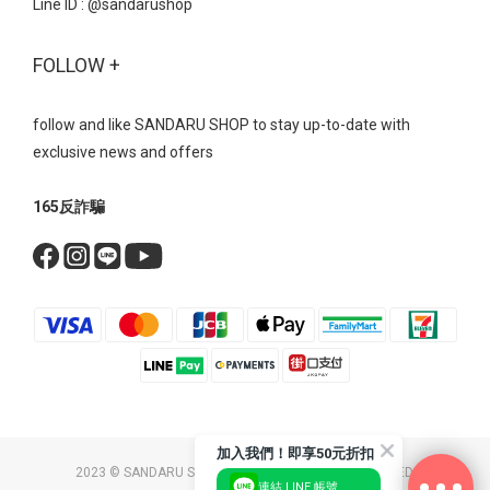
Line ID :
@sandarushop
刷色寬鬆的牛仔褲輪廓與具備分量感的運動型瑪莉珍完美契合，營
造出一種不刻意打扮的「鬆弛感」 鮮紅色的瑪莉珍鞋，能瞬間點亮
FOLLOW +
整體視覺，展現強烈的個人風格。 瑪莉珍 真皮雙帶內增高瑪莉珍運
動鞋- 復古芭蕾魔鬼氈綁帶內增高運動鞋美式復古運動風→ 外觀看似
平底，但隱藏的內增高設計能偷偷拉長小腿比例， 讓即便穿著容易
follow and like SANDARU SHOP to stay up-to-date with
顯矮的五分寬褲，也能保有修長的視覺效果。 瑪莉珍 復古芭蕾魔鬼
exclusive news and offers
氈綁帶內增高運動鞋- 無論是機能運動瑪莉珍、厚底顯瘦瑪莉珍，還
是網紗透膚瑪莉珍，每一款都體現了時髦舒適的完美結合。 不用在
165反詐騙
時尚與舒適之間二選一，搭配起來又超有型～ 現在就為你的鞋櫃添
上一雙吧！ Bestsellers 美鞋清單瑪莉珍 復古交叉帶內增高瑪莉珍鞋
NT$1790 NT$1090瑪莉珍 方頭編織紋一字帶瑪莉珍鞋 NT$1690
NT$999瑪莉珍 拼接波點繫帶鎖釦瑪莉珍鞋 NT$1690 NT$999瑪莉
珍 法式透膚網紗平底芭蕾鞋 NT$1690 NT$999瑪莉珍 鑽飾小花雙帶
輕量瑪莉珍鞋 NT$2190 NT$1490瑪莉珍 真皮雙帶內增高瑪莉珍運
動鞋 NT$2390 NT$1690瑪莉珍 復古芭蕾魔鬼氈綁帶內增高運動鞋
NT$2390 NT$1690瑪莉珍 拼接皮帶扣休閒瑪莉珍鞋 NT$1890
NT$1190瑪莉珍 素面軟皮內增高瑪莉珍鞋 NT$1890 NT$1190
加入我們！即享50元折扣
2023 © SANDARU SHOP CO. LTD. ALL RIGHTS RESERVED.
連結 LINE 帳號