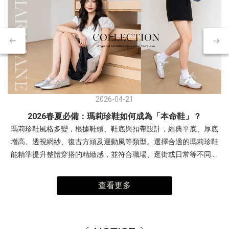
2026-04-21
2026春夏必備：瑪莉珍鞋如何成為「本命鞋」？
瑪莉珍鞋風格多變，根據鞋頭、鞋底與扣帶設計，經典平底、厚底
增高、透視網紗、復古方頭及運動風等類型。選擇合適的瑪莉珍鞋
能精準提升整體穿搭的精緻感，並符合職場、逛街或日常等不同場
合需求。- 交叉細帶瑪莉珍鞋：優雅與層次感兼具復古交叉帶內增高
瑪莉珍鞋穿搭1(左圖)：露肩連身裙，展現「輕熟優雅」感。搭配銀
查看更多
色帶有未來感與亮度，中和柔和色調，讓整體造型更有精神。 非常
適合周末約會、姊妹下午茶、參加時尚活動。穿搭2(右圖)：多層次
疊穿，以酒紅色交叉瑪莉珍鞋搭配淡黃色與白色。利用異材質疊穿