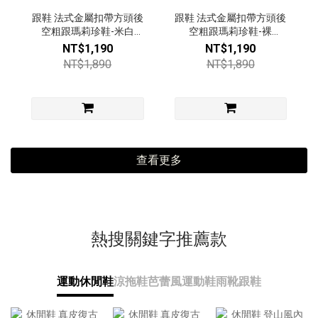
跟鞋 法式金屬扣帶方頭後
跟鞋 法式金屬扣帶方頭後
空粗跟瑪莉珍鞋-米白
空粗跟瑪莉珍鞋-裸
【49492883】
【49492883】
NT$1,190
NT$1,190
NT$1,890
NT$1,890
查看更多
熱搜關鍵字推薦款
運動休閒鞋
涼拖鞋
芭蕾風運動鞋
雨靴
跟鞋