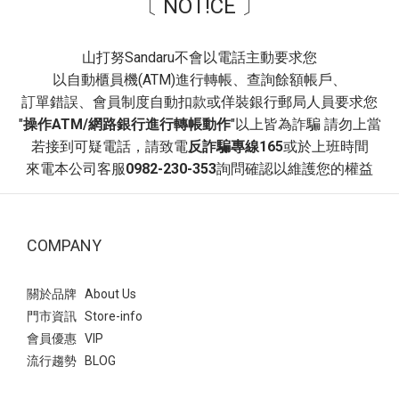
〔 NOT!CE 〕
營造溫柔層次感，打造「韓系減齡」風格。 推薦場合~ 校園穿搭、
日常通勤、休閒逛街。- 穿搭3：文青學院風~ 襪子與瑪莉珍鞋的組
合自帶「學生氣息」，能瞬間為穿搭注入活力與俏皮感。 白色泡泡
山打努Sandaru不會以電話主動要求您
袖洋裝，黑色的滾邊設計與腳上的黑色瑪莉珍鞋首尾呼應，讓整體
以自動櫃員機(ATM)進行轉帳、查詢餘額帳戶、
色系維持在簡潔的黑白配，顯得俐落又高級。 非常適合看展、書店
訂單錯誤、會員制度自動扣款或佯裝銀行郵局人員要求您
約會、或是日常課堂。即便服裝很簡單（如素色洋裝），只要鞋襪
"
操作ATM/網路銀行進行轉帳動作
"以上皆為詐騙 請勿上當
搭得好，穿搭完整度就會很高！ 瑪莉珍 復古交叉帶內增高瑪莉珍
若接到可疑電話，請致電
反詐騙專線165
或於上班時間
鞋- 平底瑪莉珍鞋：最實穿的日常首選方頭編織紋一字帶瑪莉珍鞋此
來電本公司客服
0982-230-353
詢問確認以維護您的權益
款相較於平滑皮革，編織設計多了一份手工質感與度假氛圍~ 以深
藍色格子襯衫搭配酒紅色平底瑪莉珍鞋，藍色與紅色是經典的對比
組合， 深色調的搭配讓撞色顯得內斂而不突兀，呈現出一種知性的
COMPANY
職場或日常休閒美感。 瑪莉珍 方頭編織紋一字帶瑪莉珍鞋- 這款鞋
子因其獨特的波點圖案與精緻的鎖釦，非常適合用來提升日常穿搭
的視覺層次 上身白色的法式袖襯衫搭配黑色花苞短裙，與鞋子的黑
關於品牌 About Us
色底色呼應，營造出輕盈且優雅的「法式少女感」。 Point：建議搭
門市資訊 Store-info
配一個與鞋子同色系的包包，能讓整體穿搭視覺更和諧，並凸顯鞋
會員優惠 VIP
子上的金色鎖釦作為整體的精緻點綴 瑪莉珍 拼接波點繫帶鎖釦瑪莉
流行趨勢 BLOG
珍鞋- 涼感網紗鞋熱潮來襲！引爆透視穿搭法式透膚網紗平底芭蕾鞋