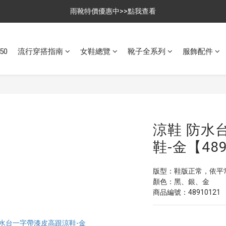
$699免運，優惠品點數5倍送
雨靴特價優惠中>>點我查看
$699免運，優惠品點數5倍送
50
流行穿搭指南
女鞋總覽
靴子全系列
服飾配件
涼鞋 防水
鞋-金【489
版型：鞋版正常，依平
顏色：黑、銀、金
商品編號：48910121