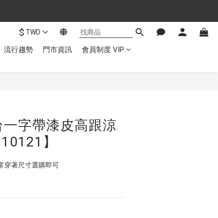
$
TWD
流行趨勢
門市資訊
會員制度 VIP
台一字帶漆皮高跟涼
10121】
常穿著尺寸選購即可