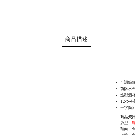
商品描述
可調節細
前防水
造型酒
12公分
一字簡
商品資訊 
版型：
鞋面：
內墊：