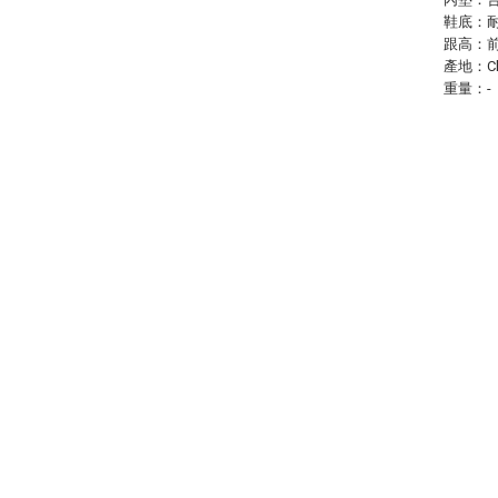
鞋底：
跟高：前
產地：Ch
重量：-