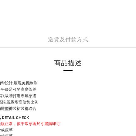
送貨及付款方式
商品描述
帶設計,展現美腳線條
台平緩足弓的高度落差
杯跟吸睛打造專屬穿搭
高跟,視覺增高修飾比例
約鞋型褲裝裙裝都適合
DETAIL CHECK
鞋版正常，依平常穿著尺寸選購即可
合成皮革
合成皮革