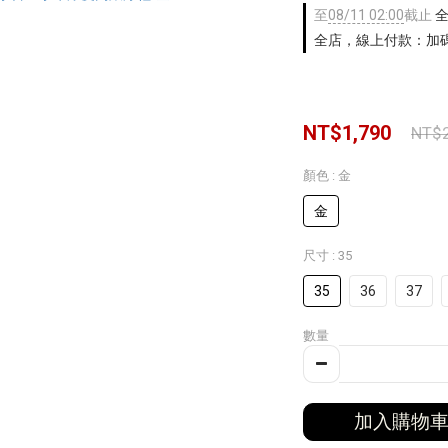
至
08/11 02:00
截止
全
全店，線上付款：加碼
NT$1,790
NT$2
顏色
: 金
金
尺寸
: 35
35
36
37
數量
加入購物