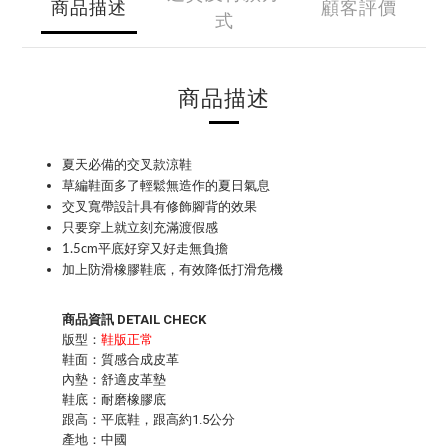
商品描述
顧客評價
式
商品描述
夏天必備的交叉款涼鞋
草編鞋面多了輕鬆無造作的夏日氣息
交叉寬帶設計具有修飾腳背的效果
只要穿上就立刻充滿渡假感
1.5cm平底好穿又好走無負擔
加上防滑橡膠鞋底，有效降低打滑危機
商品資訊 DETAIL CHECK
版型：
鞋版正常
鞋面：質感合成皮革
內墊：舒適皮革墊
鞋底：耐磨橡膠底
跟高：平底鞋，跟高約1.5公分
產地：中國