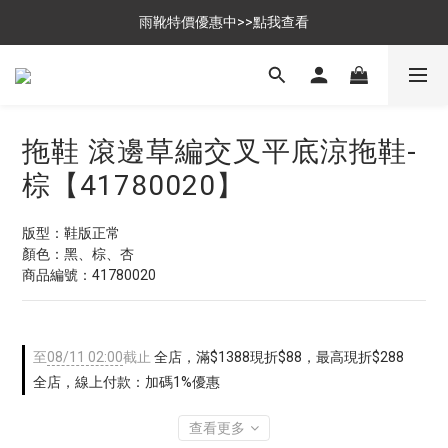
$699免運，優惠品點數5倍送
雨靴特價優惠中>>點我查看
$699免運，優惠品點數5倍送
拖鞋 滾邊草編交叉平底涼拖鞋-
棕【41780020】
版型：鞋版正常
顏色：黑、棕、杏
商品編號：41780020
至
08/11 02:00
截止
全店，滿$1388現折$88，最高現折$288
全店，線上付款：加碼1%優惠
查看更多