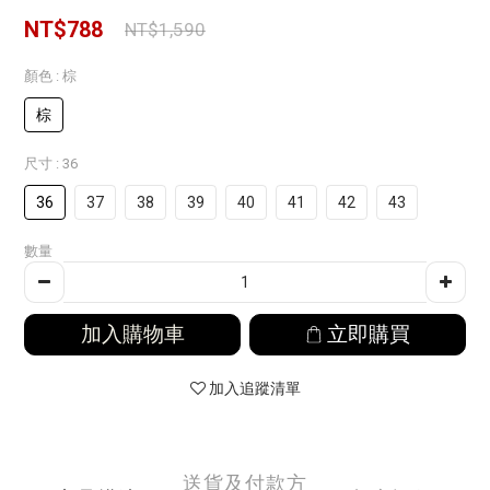
NT$788
NT$1,590
顏色
: 棕
棕
尺寸
: 36
36
37
38
39
40
41
42
43
數量
加入購物車
立即購買
加入追蹤清單
送貨及付款方