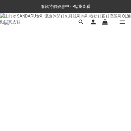
$699免運，優惠品點數5倍送
雨靴特價優惠中>>點我查看
$699免運，優惠品點數5倍送