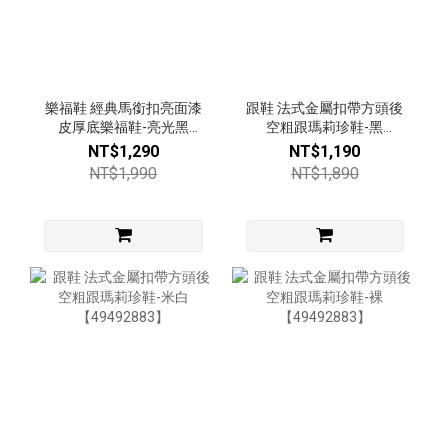
樂福鞋 經典馬銜扣亮面漆
跟鞋 法式金屬扣帶方頭後
皮厚底樂福鞋-亮光黑
空粗跟瑪莉珍鞋-黑
【53616681】
【49492883】
NT$1,290
NT$1,190
NT$1,990
NT$1,890