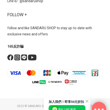
Line ID :
@sandarushop
刷色寬鬆的牛仔褲輪廓與具備分量感的運動型瑪莉珍完美契合，營
造出一種不刻意打扮的「鬆弛感」 鮮紅色的瑪莉珍鞋，能瞬間點亮
FOLLOW +
整體視覺，展現強烈的個人風格。 瑪莉珍 真皮雙帶內增高瑪莉珍運
動鞋- 復古芭蕾魔鬼氈綁帶內增高運動鞋美式復古運動風→ 外觀看似
平底，但隱藏的內增高設計能偷偷拉長小腿比例， 讓即便穿著容易
follow and like SANDARU SHOP to stay up-to-date with
顯矮的五分寬褲，也能保有修長的視覺效果。 瑪莉珍 復古芭蕾魔鬼
exclusive news and offers
氈綁帶內增高運動鞋- 無論是機能運動瑪莉珍、厚底顯瘦瑪莉珍，還
是網紗透膚瑪莉珍，每一款都體現了時髦舒適的完美結合。 不用在
165反詐騙
時尚與舒適之間二選一，搭配起來又超有型～ 現在就為你的鞋櫃添
上一雙吧！ Bestsellers 美鞋清單瑪莉珍 復古交叉帶內增高瑪莉珍鞋
NT$1790 NT$1090瑪莉珍 方頭編織紋一字帶瑪莉珍鞋 NT$1690
NT$999瑪莉珍 拼接波點繫帶鎖釦瑪莉珍鞋 NT$1690 NT$999瑪莉
珍 法式透膚網紗平底芭蕾鞋 NT$1690 NT$999瑪莉珍 鑽飾小花雙帶
輕量瑪莉珍鞋 NT$2190 NT$1490瑪莉珍 真皮雙帶內增高瑪莉珍運
動鞋 NT$2390 NT$1690瑪莉珍 復古芭蕾魔鬼氈綁帶內增高運動鞋
NT$2390 NT$1690瑪莉珍 拼接皮帶扣休閒瑪莉珍鞋 NT$1890
NT$1190瑪莉珍 素面軟皮內增高瑪莉珍鞋 NT$1890 NT$1190
加入我們！即享50元折扣
2023 © SANDARU SHOP CO. LTD. ALL RIGHTS RESERVED.
連結 LINE 帳號