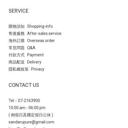
結合了今年大熱的Balletcore(芭蕾風)與透氣網紗設計，散發出一種
輕盈、慵懶且不失優雅的氣息。 仙氣少女風→ 選擇微透感的服裝與
SERVICE
鞋款的「網紗透膚」元素相呼應，營造視覺上的輕盈感 ~ 高腰A字
剪裁搭配細皮帶，明確勾勒出腰線，讓平底鞋穿搭也能保有良好的
購物須知 Shopping-info
身材比例； 黑色裙子能完美壓住豹紋鞋的鮮豔感，讓整體視覺焦點
售後服務 After-sales service
自然落在精緻的足部。 Point：也能搭配九分微喇叭牛仔褲，透膚網
海外訂購 Overseas order
紗能中和牛仔褲的率性，露出的腳背線條會讓日常穿搭顯得更有女
常見問題 Q&A
人味。 瑪莉珍 法式透膚網紗平底芭蕾鞋- 輕量厚底：無痛增高穿出
付款方式 Payment
完美比例 雖然看起來有份量，但採用輕量化材質，能有效分散行走
商品配送 Delivery
壓力，增高之餘也兼顧了長時穿著的舒適度鑽飾小花雙帶輕量瑪莉
隱私權政策 Privacy
珍鞋透過厚實的鞋底與精緻的閃鑽小花釦飾，在率性與優雅之間取
得平衡，是極具存在感的造型單品。 甜酷少女風→ 白色蛋糕短裙與
CONTACT US
鞋款的甜美元素呼應，同時利用裙長展現腿部比例。 襪子點綴是靈
魂所在，不僅能修飾小腿線條，更能強化復古學院的氛圍，讓黑色
Tel：07-2163900
厚底鞋視覺感不沉重。 瑪莉珍 鑽飾小花雙帶輕量瑪莉珍鞋 - 休閒鬆
10:00 am - 06:00 pm
弛風正夯：機能瑪莉珍運動鞋真皮雙帶內增高瑪莉珍運動鞋結合了
( 例假日及國定假日公休 )
「運動休閒」與「優雅瑪莉珍」的混血單品， 透過真皮與麂皮拼接
sandarupure@gmail.com
及豆豆防滑大底，營造出一種率性且具備機能感的時髦態度。 復古