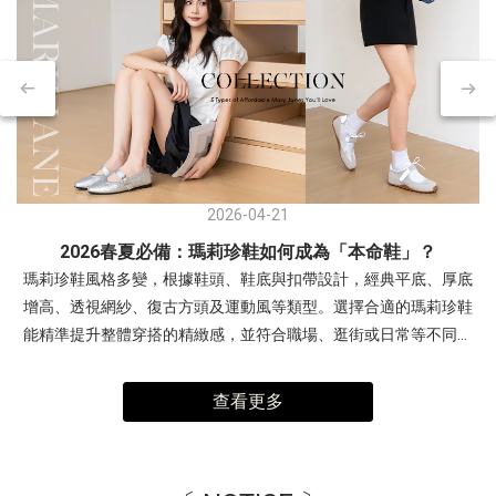
2026-04-21
2026春夏必備：瑪莉珍鞋如何成為「本命鞋」？
瑪莉珍鞋風格多變，根據鞋頭、鞋底與扣帶設計，經典平底、厚底
增高、透視網紗、復古方頭及運動風等類型。選擇合適的瑪莉珍鞋
能精準提升整體穿搭的精緻感，並符合職場、逛街或日常等不同場
合需求。- 交叉細帶瑪莉珍鞋：優雅與層次感兼具復古交叉帶內增高
瑪莉珍鞋穿搭1(左圖)：露肩連身裙，展現「輕熟優雅」感。搭配銀
查看更多
色帶有未來感與亮度，中和柔和色調，讓整體造型更有精神。 非常
適合周末約會、姊妹下午茶、參加時尚活動。穿搭2(右圖)：多層次
疊穿，以酒紅色交叉瑪莉珍鞋搭配淡黃色與白色。利用異材質疊穿