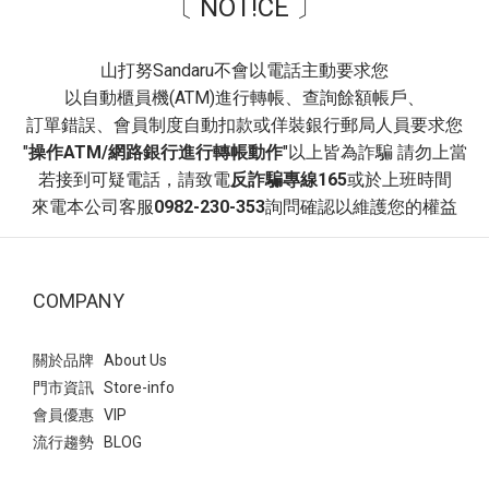
〔 NOT!CE 〕
營造溫柔層次感，打造「韓系減齡」風格。 推薦場合~ 校園穿搭、
日常通勤、休閒逛街。- 穿搭3：文青學院風~ 襪子與瑪莉珍鞋的組
合自帶「學生氣息」，能瞬間為穿搭注入活力與俏皮感。 白色泡泡
山打努Sandaru不會以電話主動要求您
袖洋裝，黑色的滾邊設計與腳上的黑色瑪莉珍鞋首尾呼應，讓整體
以自動櫃員機(ATM)進行轉帳、查詢餘額帳戶、
色系維持在簡潔的黑白配，顯得俐落又高級。 非常適合看展、書店
訂單錯誤、會員制度自動扣款或佯裝銀行郵局人員要求您
約會、或是日常課堂。即便服裝很簡單（如素色洋裝），只要鞋襪
"
操作ATM/網路銀行進行轉帳動作
"以上皆為詐騙 請勿上當
搭得好，穿搭完整度就會很高！ 瑪莉珍 復古交叉帶內增高瑪莉珍
若接到可疑電話，請致電
反詐騙專線165
或於上班時間
鞋- 平底瑪莉珍鞋：最實穿的日常首選方頭編織紋一字帶瑪莉珍鞋此
來電本公司客服
0982-230-353
詢問確認以維護您的權益
款相較於平滑皮革，編織設計多了一份手工質感與度假氛圍~ 以深
藍色格子襯衫搭配酒紅色平底瑪莉珍鞋，藍色與紅色是經典的對比
組合， 深色調的搭配讓撞色顯得內斂而不突兀，呈現出一種知性的
COMPANY
職場或日常休閒美感。 瑪莉珍 方頭編織紋一字帶瑪莉珍鞋- 這款鞋
子因其獨特的波點圖案與精緻的鎖釦，非常適合用來提升日常穿搭
的視覺層次 上身白色的法式袖襯衫搭配黑色花苞短裙，與鞋子的黑
關於品牌 About Us
色底色呼應，營造出輕盈且優雅的「法式少女感」。 Point：建議搭
門市資訊 Store-info
配一個與鞋子同色系的包包，能讓整體穿搭視覺更和諧，並凸顯鞋
會員優惠 VIP
子上的金色鎖釦作為整體的精緻點綴 瑪莉珍 拼接波點繫帶鎖釦瑪莉
流行趨勢 BLOG
珍鞋- 涼感網紗鞋熱潮來襲！引爆透視穿搭法式透膚網紗平底芭蕾鞋