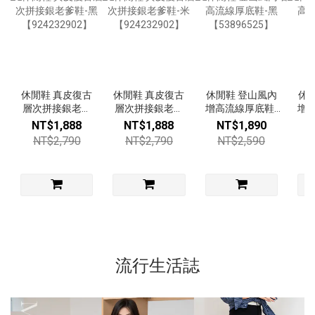
休閒鞋 真皮復古
休閒鞋 真皮復古
休閒鞋 登山風內
休
層次拼接銀老爹
層次拼接銀老爹
增高流線厚底鞋-
增
鞋-黑
鞋-米
黑【53896525】
米【
NT$1,888
NT$1,888
NT$1,890
【924232902】
【924232902】
NT$2,790
NT$2,790
NT$2,590
流行生活誌