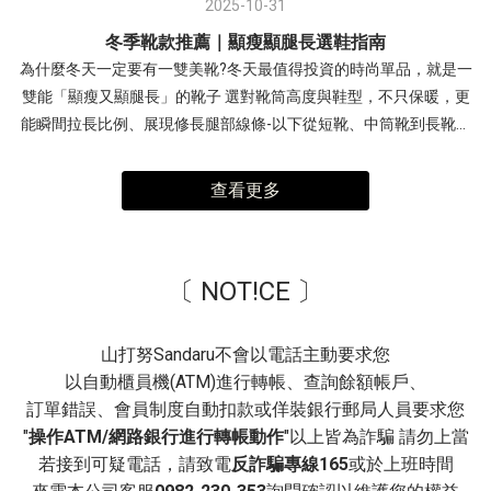
「修飾腿長」的效果；加上「舒適透氣」的超纖皮料與「內拉鍊」
2025-10-31
刷色寬鬆的牛仔褲輪廓與具備分量感的運動型瑪莉珍完美契合，營
❤→ 長靴 逆天長腿加厚鬆糕底綁帶長靴(點我) 扣環造型後拉鍊厚底
的便利設計，讓這雙靴子集美觀、功能、舒適於一身，是秋冬時髦
造出一種不刻意打扮的「鬆弛感」 鮮紅色的瑪莉珍鞋，能瞬間點亮
冬季靴款推薦｜顯瘦顯腿長選鞋指南
瘦瘦長靴皮帶扣踝部拼接設計細節，這些元素不僅增加了時尚感，
穿搭不可或缺的實用單品。(點我)短靴 率性方頭粗中跟短靴 這款靴
整體視覺，展現強烈的個人風格。 瑪莉珍 真皮雙帶內增高瑪莉珍運
為什麼冬天一定要有一雙美靴?冬天最值得投資的時尚單品，就是一
也強調了腳踝線條。7.5cm輕量化的鞋底，能有效拉長身形比例，同
子必買的特點：帶有強烈「復古」元素的設計，能輕鬆營造出優雅
動鞋- 復古芭蕾魔鬼氈綁帶內增高運動鞋美式復古運動風→ 外觀看似
雙能「顯瘦又顯腿長」的靴子 選對靴筒高度與鞋型，不只保暖，更
時保持超輕盈的腳感。→ 長靴 扣環造型後拉鍊厚底瘦瘦長靴(點
且充滿質感的時尚氛圍，讓穿著者散發與眾不同的魅力；3.5公分中
平底，但隱藏的內增高設計能偷偷拉長小腿比例， 讓即便穿著容易
能瞬間拉長比例、展現修長腿部線條-以下從短靴、中筒靴到長靴，
我)- 引爆秋冬西部靴新潮流2025秋冬的時尚密碼，不再是厚重或浮
低後跟設計，既能達到修飾身形、拉長腿部線條的效果，同時提供
顯矮的五分寬褲，也能保有修長的視覺效果。 瑪莉珍 復古芭蕾魔鬼
帶你找到最適合自己的顯瘦靴款 ♡♡♡ 選靴指南｜踝靴、中筒靴、
誇，而是「鬆弛而有型」若你偏愛流浪風或游牧風格，這款牛仔靴
穩固支撐，讓穿著者即使長時間行走也不易感到疲累。嚴選麂皮材
氈綁帶內增高運動鞋- 無論是機能運動瑪莉珍、厚底顯瘦瑪莉珍，還
長靴怎麼挑？不同筒高顯瘦穿搭攻略秋冬季節，靴款的筒高選擇是
將成為造型焦點。流蘇隨步伐搖曳，搭配牛仔短裙、印花洋裝或皮
查看更多
質與牛仔褲、裙子等秋冬單品都非常相襯，能輕鬆提升整體造型的
是網紗透膚瑪莉珍，每一款都體現了時髦舒適的完美結合。 不用在
影響腿部比例的關鍵。從踝靴、中筒靴到長靴，不同的長度各有其
革風衣，都能穿出瀟灑不羈的氣場。長靴筒可直立顯腿長，也可自
精緻度！(點我)短靴 復古質感方頭麂皮粗跟靴 以純色為主調，能輕
時尚與舒適之間二選一，搭配起來又超有型～ 現在就為你的鞋櫃添
修飾重點與穿搭技巧。➊ 踝靴（短靴）：露出腳踝最顯輕盈是所有
然堆疊營造鬆弛感。→ 中筒靴 麂皮編織流蘇V口抓皺西部短靴→ 長
鬆搭配各種風格與顏色的服飾，無論是簡約休閒或優雅知性，都能
上一雙吧！ Bestsellers 美鞋清單瑪莉珍 復古交叉帶內增高瑪莉珍鞋
靴款中最百搭、最不易出錯的選擇，重點在於露出腿部最纖細的腳
靴 編織流蘇小V口皺褶方頭低跟長靴 - 雙12最值得入手的3大靴款 如
輕鬆駕馭；時髦的「方頭」設計，為整體造型增添俐落感與個性，
NT$1790 NT$1090瑪莉珍 方頭編織紋一字帶瑪莉珍鞋 NT$1690
〔 NOT!CE 〕
踝部分，創造視覺輕盈感搭配裙裝：無論長裙、短裙都能輕鬆駕
果今年只能買三雙，最推薦 ☑ 方頭短靴：舒適、耐看、極簡潮流核
同時保有舒適的穿著空間。約5公分的粗中跟，高度適中，能有效修
NT$999瑪莉珍 拼接波點繫帶鎖釦瑪莉珍鞋 NT$1690 NT$999瑪莉
馭，特別是中長裙能剛好露出腳踝，比例最佳搭配寬褲：選擇褲管
心☑ 直筒長靴：顯瘦、提升整體氣勢☑ 厚底輕量短靴：走整天也不
飾腿部線條，同時粗跟設計提供良好的穩定性，即使長時間穿著也
珍 法式透膚網紗平底芭蕾鞋 NT$1690 NT$999瑪莉珍 鑽飾小花雙帶
長度剛好蓋住靴口的寬褲，能顯得俐落有型-➋ 中筒靴：修飾小腿線
累、增高自然-趁雙12折扣入手，CP 值真的很划算~ 延伸閱讀冬季
山打努Sandaru不會以電話主動要求您
能穩固舒適，這雙長靴為「厚重的秋冬」提供了最簡單的穿搭方
輕量瑪莉珍鞋 NT$2190 NT$1490瑪莉珍 真皮雙帶內增高瑪莉珍運
條的秘密武器中筒靴的長度約在小腿肚中央，是較難駕馭但修飾效
靴款推薦｜顯瘦顯腿長選鞋指南告別髒鞋！清潔保養全攻略，讓愛
以自動櫃員機(ATM)進行轉帳、查詢餘額帳戶、
式，只需一件單品就能為整體造型增添時髦感，省去繁複的搭配煩
動鞋 NT$2390 NT$1690瑪莉珍 復古芭蕾魔鬼氈綁帶內增高運動鞋
果極佳的款式配長裙或 A 字裙： 裙襬長度蓋住靴口上方，只露出部
鞋常保如新 Bestsellers熱銷推薦短靴 百搭素面厚底瘦瘦短靴(2色)
訂單錯誤、會員制度自動扣款或佯裝銀行郵局人員要求您
惱。(點我)長靴 純色方頭側壓線粗跟及膝靴 採用經典的馬丁靴外型
NT$2390 NT$1690瑪莉珍 拼接皮帶扣休閒瑪莉珍鞋 NT$1890
分小腿線條，能更顯高挑。-➌ 長靴（及膝 / 膝上）：最能延伸腿長
NT$2190 NT$1490短靴 一字皮帶扣超厚底鬆糕靴(3色) NT$2390
"
操作ATM/網路銀行進行轉帳動作
"以上皆為詐騙 請勿上當
設計，這種風格歷久彌新；無論是春夏的輕盈穿搭還是秋冬的厚重
NT$1190瑪莉珍 素面軟皮內增高瑪莉珍鞋 NT$1890 NT$1190
比例長靴（包含及膝靴與膝上靴）是打造逆天長腿的神器，透過大
NT$1690短靴 韓團指標輕量加厚鬆糕底短靴(2色) NT$2490
若接到可疑電話，請致電
反詐騙專線165
或於上班時間
衣物，都能完美融入。選用優質「牛皮面料」，觸感柔軟舒適，並
面積的包覆，直接改變腿部線條比例選筒身柔軟且貼合腿型的款式
NT$1790短靴 輕量厚底瘦瘦切爾西靴(2色) NT$2490 NT$1790短靴