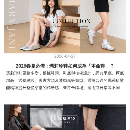
2026-04-21
2026春夏必備：瑪莉珍鞋如何成為「本命鞋」？
瑪莉珍鞋風格多變，根據鞋頭、鞋底與扣帶設計，經典平底、厚底
增高、透視網紗、復古方頭及運動風等類型。選擇合適的瑪莉珍鞋
能精準提升整體穿搭的精緻感，並符合職場、逛街或日常等不同場
合需求。- 交叉細帶瑪莉珍鞋：優雅與層次感兼具復古交叉帶內增高
瑪莉珍鞋穿搭1(左圖)：露肩連身裙，展現「輕熟優雅」感。搭配銀
色帶有未來感與亮度，中和柔和色調，讓整體造型更有精神。 非常
適合周末約會、姊妹下午茶、參加時尚活動。穿搭2(右圖)：多層次
疊穿，以酒紅色交叉瑪莉珍鞋搭配淡黃色與白色。利用異材質疊穿