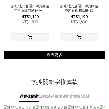
跟鞋 法式金屬扣帶方頭後
跟鞋 法式金屬扣帶方頭後
空粗跟瑪莉珍鞋-米白
空粗跟瑪莉珍鞋-裸
【49492883】
【49492883】
NT$1,190
NT$1,190
NT$1,890
NT$1,890
查看更多
熱搜關鍵字推薦款
運動休閒鞋
涼拖鞋
芭蕾風運動鞋
雨靴
跟鞋