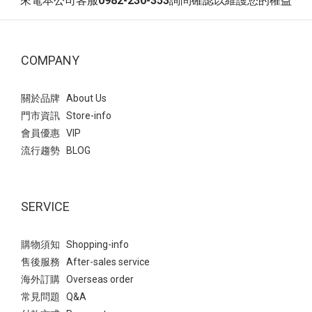
來電本公司客服
0982-230-353
詢問確認以維護您的權益
具有良好的透氣性，確保長時間穿著也能保持雙腳乾爽不悶熱；厚
最顯瘦，避免靴筒過寬造成腿部顯粗適合搭配短裙、短褲或貼身褲
尖頭個性牛仔反摺靴(3色) NT$2490 NT$1790中筒靴 麂皮編織流蘇V
底增高能有效拉長腿部線條，立即提升視覺比例。是一雙能夠應對
裝，充分發揮長靴的修飾效果 材質與功能建議：舒適好走更重要！
口抓皺西部短靴(2色) NT$2390 NT$1690長靴 編織流蘇小V口皺褶方
各種場合、四季皆宜的萬用單品!(點我)短靴 真皮經典綁帶厚底馬丁
除了筒高與搭配，靴子的材質與功能性也是選購時不可忽視的細
頭低跟長靴(2色) NT$2590 NT$1890長靴 逆天長腿加厚鬆糕底綁帶
靴 - 百搭樂福鞋經典復古設計：風格百搭，能輕鬆駕馭各種穿搭；採
COMPANY
節。➊ 材質建議：軟皮、彈性絨布是首選軟皮：柔軟的皮質能貼合
長靴(3色) NT$2590 NT$1890長靴 扣環造型後拉鍊厚底瘦瘦長靴(2
用超纖人造皮革，呈現出優雅的紳士氣息，精緻的車縫細節提升了
腿型，減少摩擦不適感，同時帶有高級質感彈性絨布（襪靴）：特
色) NT$2590 NT$1890 SHOP MORE >>
整體的質感魅力。2公分低跟舒適的高度讓行走更輕鬆自在，無論是
別適合長靴或中筒靴，其高彈性能完美包覆腿部曲線，是顯瘦的關
關於品牌 About Us
搭配褲裝或裙裝，都能輕鬆駕馭，展現不同風格。(點我)樂福鞋 經
鍵材質過硬或完全無彈性的材質容易造成穿著不適，也容易在特定
門市資訊 Store-info
典復古質感低跟紳士鞋 圓頭造型結合經典時尚樂福鞋,便仕設計增添
部位產生尷尬的「擠肉」狀況-➋ 功能建議：防滑鞋底＋保暖內裡秋
會員優惠 VIP
正式感。鞋底材質舒適，部分款式更搭載軟墊，能有效減少腳部壓
冬季節多雨濕冷，靴子的功能性尤為重要防滑鞋底： 秋冬常有濕冷
流行趨勢 BLOG
力;約5公分厚的跟高，可以輕鬆拉長身形比例。無論搭配褲裝或裙
天氣或偶爾下雨，選擇具有凹槽或紋路的防滑鞋底，能確保行走穩
裝，或是加上一雙素色襪，都能展現不同風格。(點我)樂福鞋 便仕
定與安全保暖內裡： 內裡刷毛或鋪棉的設計，能提供額外的保暖效
設計厚底中高跟樂福鞋 - 平底休閒鞋這款鞋採用了皮革與麂皮拼接設
果，讓你在寒冷的季節也能保持溫暖舒適 秋冬靴款配色與風格指
SERVICE
計，並帶有雙槓線條，增加視覺層次感。鞋型設計修長，能有效地
南：掌握配色與風格關鍵字，穿出顯瘦逆天長腿想要穿得時尚有
拉長腿部線條，採用優質超纖皮料製成，質感細膩且穿著舒適。鞋
型，同時兼顧顯瘦與視覺增高效果，挑選對的「顏色」與「風格」
購物須知 Shopping-info
口處的U型設計，視覺上能延伸小腿線條。鞋墊為超纖材質，吸汗性
至關重要統整秋冬最熱門的靴款關鍵字，從經典黑色到韓系米色，
售後服務 After-sales service
強、透氣性高，提供舒適的穿著體驗!(點我)休閒鞋 拼接麂皮焦糖底
教您如何挑選最適合自己的命定靴款顏色決定了整體的風格走向，
海外訂購 Overseas order
阿甘鞋 鞋款包含約 2.5 公分的內增高，外觀看似平底，能隱形修飾
是打造秋冬造型的第一步➊ 黑色靴款：經典百搭，任何造型都能駕
常見問題 Q&A
腿部比例。鞋面採用細膩的壓摺線條設計，提升整體質感。平底舒
馭黑色絕對是靴款界永恆的經典無論是搭配丹寧褲、裙裝還是洋