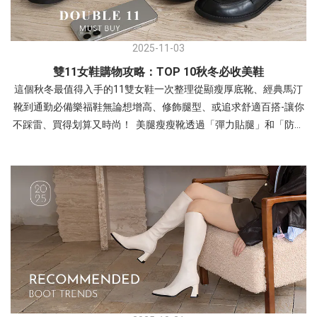
結合了今年大熱的Balletcore(芭蕾風)與透氣網紗設計，散發出一種
裝裙裝都能完美搭配。 →短靴 尖頭個性牛仔反摺靴(點我)- 永不退流
輕盈、慵懶且不失優雅的氣息。 仙氣少女風→ 選擇微透感的服裝與
行切爾西靴是一款經典且永不退流行的短筒靴，以其側邊鬆緊帶無
鞋款的「網紗透膚」元素相呼應，營造視覺上的輕盈感 ~ 高腰A字
鞋帶的設計為主要特色 輕量厚底瘦瘦切爾西靴簡約設計，一雙即可
2025-11-03
剪裁搭配細皮帶，明確勾勒出腰線，讓平底鞋穿搭也能保有良好的
輕鬆搞定一週所有穿搭，6.5公分穩固的厚底立刻拉長腿部比例！經
雙11女鞋購物攻略：TOP 10秋冬必收美鞋
身材比例； 黑色裙子能完美壓住豹紋鞋的鮮豔感，讓整體視覺焦點
典的鬆緊帶拼接，不僅增加穿著彈性，更為整體造型增添率性層次
這個秋冬最值得入手的11雙女鞋一次整理從顯瘦厚底靴、經典馬汀
自然落在精緻的足部。 Point：也能搭配九分微喇叭牛仔褲，透膚網
感。推薦給想買一雙能穿很多年的你！ → 短靴 輕量厚底瘦瘦切爾西
靴到通勤必備樂福鞋無論想增高、修飾腿型、或追求舒適百搭-讓你
紗能中和牛仔褲的率性，露出的腳背線條會讓日常穿搭顯得更有女
靴(點我)- 潮流厚底靴強勢回歸厚底靴是秋冬季節持續流行的時尚單
不踩雷、買得划算又時尚！ 美腿瘦瘦靴透過「彈力貼腿」和「防水
人味。 瑪莉珍 法式透膚網紗平底芭蕾鞋- 輕量厚底：無痛增高穿出
品，不僅能增高顯瘦，還能為整體造型增添氣場。 韓團指標輕量加
台厚底」兩大設計，達到視覺上的顯瘦與增高效果，讓腿部線條更
完美比例 雖然看起來有份量，但採用輕量化材質，能有效分散行走
厚鬆糕底短靴這款厚底短靴專為兼顧時尚氣場與行走舒適度而設
完美；同時，採用「超纖皮革」提升整體質感，搭配「小圓頭」簡
壓力，增高之餘也兼顧了長時穿著的舒適度鑽飾小花雙帶輕量瑪莉
計，舒適圓頭減少腳尖壓力，久走依然輕鬆自在！輕量化厚底增
約鞋型，使其成為兼具時髦、百搭、舒適，並能輕鬆駕馭多種秋冬
珍鞋透過厚實的鞋底與精緻的閃鑽小花釦飾，在率性與優雅之間取
高，解決傳統厚底鞋笨重的缺點，創造自然顯瘦的視覺效果。讓你
風格的明星單品。(點我)短靴 顯瘦防水台厚底彈力瘦瘦靴 增高約 7.5
得平衡，是極具存在感的造型單品。 甜酷少女風→ 白色蛋糕短裙與
無論是在舞台上還是日常生活中，都能自信發光~→ 短靴 韓團指標
公分採用「前高後高」的厚底設計，穿上後能貼合腿型，視覺上使
鞋款的甜美元素呼應，同時利用裙長展現腿部比例。 襪子點綴是靈
輕量加厚鬆糕底短靴(點我)-長靴推薦秋冬季節最具代表性的鞋款之
小腿看起來更纖細、俐落修飾身形；厚實的「鋸齒大底」不僅提供
魂所在，不僅能修飾小腿線條，更能強化復古學院的氛圍，讓黑色
一，不僅能提供保暖效果，更是修飾腿型、提升整體時尚氣場的利
良好的抓地力與存在感，也為鞋款增添時髦個性與視覺層次，貼心
厚底鞋視覺感不沉重。 瑪莉珍 鑽飾小花雙帶輕量瑪莉珍鞋 - 休閒鬆
器。 逆天長腿加厚鬆糕底綁帶長靴經典不敗綁帶造型：可根據腳型
的「拉鍊」設計，讓穿脫過程更省時、方便，提升日常實用性，是
弛風正夯：機能瑪莉珍運動鞋真皮雙帶內增高瑪莉珍運動鞋結合了
調整鬆緊，增添個性風格。採用時下最流行的8cm超厚底，輕鬆打
秋冬衣櫥不可或缺的時髦百搭單品。(點我)短靴 圓頭中車線鋸齒厚
「運動休閒」與「優雅瑪莉珍」的混血單品， 透過真皮與麂皮拼接
造街頭時尚主流風格！貼心的後拉鍊配置，讓你能快速穿脫。完美
底瘦瘦靴 「方頭」與「粗跟」設計兼顧時尚與穩固性，同時達到
及豆豆防滑大底，營造出一種率性且具備機能感的時髦態度。 復古
結合甜美與率性兩種風格，輕鬆駕馭各種穿搭，自帶韓團偶像魅力