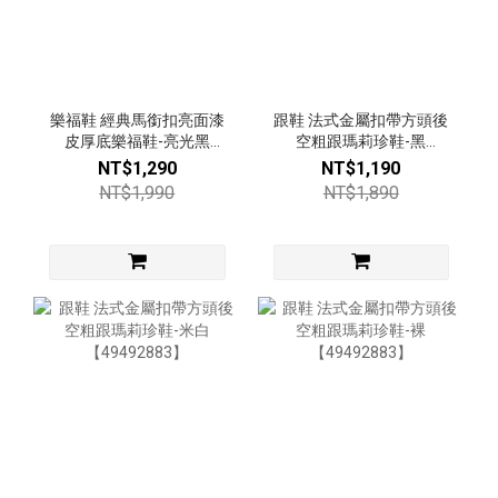
樂福鞋 經典馬銜扣亮面漆
跟鞋 法式金屬扣帶方頭後
皮厚底樂福鞋-亮光黑
空粗跟瑪莉珍鞋-黑
【53616681】
【49492883】
NT$1,290
NT$1,190
NT$1,990
NT$1,890