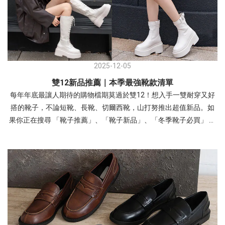
營造溫柔層次感，打造「韓系減齡」風格。 推薦場合~ 校園穿搭、
日常通勤、休閒逛街。- 穿搭3：文青學院風~ 襪子與瑪莉珍鞋的組
合自帶「學生氣息」，能瞬間為穿搭注入活力與俏皮感。 白色泡泡
袖洋裝，黑色的滾邊設計與腳上的黑色瑪莉珍鞋首尾呼應，讓整體
色系維持在簡潔的黑白配，顯得俐落又高級。 非常適合看展、書店
約會、或是日常課堂。即便服裝很簡單（如素色洋裝），只要鞋襪
2025-12-05
搭得好，穿搭完整度就會很高！ 瑪莉珍 復古交叉帶內增高瑪莉珍
雙12新品推薦｜本季最強靴款清單
鞋- 平底瑪莉珍鞋：最實穿的日常首選方頭編織紋一字帶瑪莉珍鞋此
每年年底最讓人期待的購物檔期莫過於雙12！想入手一雙耐穿又好
款相較於平滑皮革，編織設計多了一份手工質感與度假氛圍~ 以深
搭的靴子，不論短靴、長靴、切爾西靴，山打努推出超值新品。如
藍色格子襯衫搭配酒紅色平底瑪莉珍鞋，藍色與紅色是經典的對比
果你正在搜尋 「靴子推薦」、「靴子新品」、「冬季靴子必買」 等
組合， 深色調的搭配讓撞色顯得內斂而不突兀，呈現出一種知性的
關鍵字那你一定不能錯過這篇~ - 短靴推薦從工作到約會都能穿，適
職場或日常休閒美感。 瑪莉珍 方頭編織紋一字帶瑪莉珍鞋- 這款鞋
合上班族、學生、日常穿搭必備 一字皮帶扣超厚底鬆糕靴俐落有型
子因其獨特的波點圖案與精緻的鎖釦，非常適合用來提升日常穿搭
一字皮帶扣設計，超厚鬆糕鞋底視覺增高修飾比例，這款短靴融合
的視覺層次 上身白色的法式袖襯衫搭配黑色花苞短裙，與鞋子的黑
了多種時尚元素，是秋冬穿搭不可或缺的單品，特別適合追求甜美
色底色呼應，營造出輕盈且優雅的「法式少女感」。 Point：建議搭
個性（甜酷風）的女孩 → 短靴 一字皮帶扣超厚底鬆糕靴(點我) 尖頭
配一個與鞋子同色系的包包，能讓整體穿搭視覺更和諧，並凸顯鞋
個性牛仔反摺靴這款短靴融合了麂皮絨面材質與時尚尖頭設計，輕
子上的金色鎖釦作為整體的精緻點綴 瑪莉珍 拼接波點繫帶鎖釦瑪莉
鬆打造俐落帥氣的秋冬造型！獨特的靴筒反摺堆堆造型，增添豐富
珍鞋- 涼感網紗鞋熱潮來襲！引爆透視穿搭法式透膚網紗平底芭蕾鞋
的穿搭層次感。穩固好走的5公分跟高，輕鬆拉長雙腿比例，無論褲