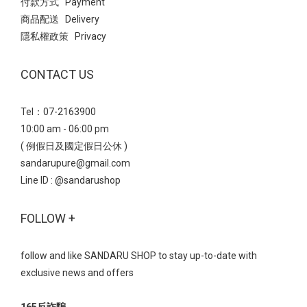
付款方式 Payment
適。雖然有增高，但整體設計著重於穿著的舒適度。提供黑色、紅
裝，黑色靴款都能完美融入，提供沉穩、率性的風格-➋ 米色、奶茶
商品配送 Delivery
色、米白等多種優雅色系選擇。高質感女孩必備，穿搭完美選擇，
色：散發韓系溫柔感，學院風穿搭首選近年來大勢的米色與奶茶色
隱私權政策 Privacy
適合追求時尚與實用兼具的女性。(點我)平底鞋 內增高壓摺線尖頭
靴款，為沉悶的秋冬帶來一抹溫暖柔和的氣息這種低飽和度的色彩
鞋 -看了這麼多款雙11熱銷款是不是很生火呢？官網有更多新款等著
能輕鬆打造出韓系溫柔感或學院風格穿搭搭配淺色系單品（如白色
CONTACT US
妳們來試穿挑選，不要猶豫了秋冬美鞋買起來！ 延伸閱讀冬季靴款
毛衣、卡其色風衣），能讓整體造型更顯輕盈、氣質出眾 風格決定
推薦｜顯瘦顯腿長選鞋指南 大流行！舒適甜美x低調時尚的頂級芭蕾
氣場：從楦頭與剪裁挑選命定款靴子的楦頭與剪裁細節，是影響視
舞鞋穿搭！ 雙11必買清單 短靴 顯瘦防水台厚底彈力瘦瘦靴
Tel：07-2163900
覺比例與風格的關鍵➊ 尖頭顯瘦／方頭復古／圓頭休閒尖頭靴： 視
NT$2390 NT$1690短靴 圓頭中車線鋸齒厚底瘦瘦靴 NT$2490
10:00 am - 06:00 pm
覺上能有效延伸腳背線條，是公認最能「顯瘦」的楦頭設計方頭
NT$1790短靴 率性方頭粗中跟短靴 NT$2190 NT$1490短靴 復古質
( 例假日及國定假日公休 )
靴： 帶有強烈的復古摩登感，適合打造時髦的街頭風格或文青穿搭
感方頭麂皮粗跟靴 NT$1990 NT$1290長靴 純色方頭側壓線粗跟及
sandarupure@gmail.com
圓頭靴： 最為休閒百搭，穿著舒適度高，適合日常休閒或學生風格-
膝靴 NT$2590 NT$1890短靴 真皮經典綁帶厚底馬丁靴 NT$2390
Line ID :
@sandarushop
➋ V口剪裁：視覺上拉長小腿線條如果您的目標是「顯腿長」，務必
NT$1690樂福鞋 經典復古質感低跟紳士鞋 NT$1890 NT$1190樂福
留意靴筒的剪裁選擇靴口帶有 V 口剪裁設計的短靴，這種微開口的
鞋 便仕設計厚底中高跟樂福鞋 NT$1590 NT$899 休閒鞋 拼接麂皮
FOLLOW +
設計能在視覺上拉長小腿線條，避免小腿肚看起來臃腫，是許多時
焦糖底阿甘鞋 NT$1990 NT$1290平底鞋 內增高壓摺線尖頭鞋
尚博主的顯瘦心機小技巧-➌ 增高與穩定兼具：厚底＋粗跟設計這種
NT$1890 NT$1190 SHOP MORE 〉
結合了增高與穩定性的設計，不僅能讓您輕鬆擁有逆天長腿，還能
follow and like SANDARU SHOP to stay up-to-date with
確保長時間行走或站立時依然舒適好走 SANDARU冬季靴款推薦延續
exclusive news and offers
秋冬的街頭酷感風潮，這款切爾西靴以真皮拼接彈力布打造俐落線
條，展現率性魅力。柔韌細緻的牛皮鞋面結合彈性布料結構，穿脫